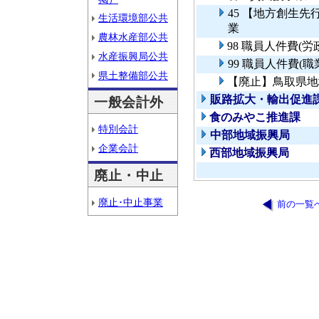
45 【地方創生
生活環境部公共
業
農林水産部公共
98 職員人件費(
水産振興局公共
99 職員人件費(
県土整備部公共
【廃止】鳥取県地
販路拡大・輸出促進
一般会計外
食のみやこ推進課
特別会計
中部地域振興局
企業会計
西部地域振興局
廃止・中止
廃止･中止事業
前の一覧