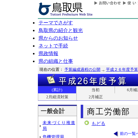
テーマでさがす
鳥取県の紹介と観光
県からのお知らせ
ネットで手続
県政情報
県の組織と仕事
現在の位置：
予算編成過程の公開
平成２６年度予算
(累計)
当初
6月補
2月経済対策
2月補正
商工労働部
一般会計
未来づくり推進
もどる
局
前の一覧
危機管理局