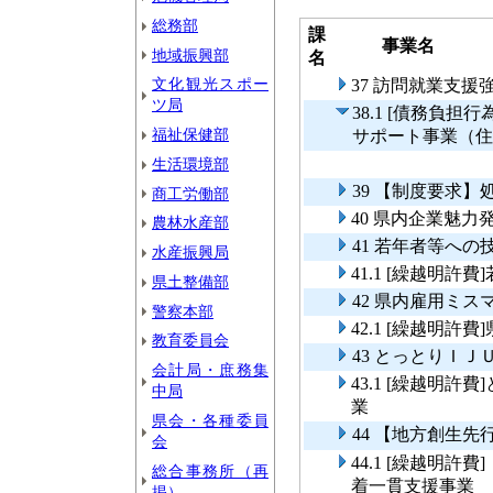
総務部
課
事業名
地域振興部
名
文化観光スポー
37 訪問就業支援
ツ局
38.1 [債務負
福祉保健部
サポート事業（住
生活環境部
39 【制度要求
商工労働部
40 県内企業魅
農林水産部
41 若年者等への
水産振興局
41.1 [繰越明
県土整備部
42 県内雇用ミ
警察本部
42.1 [繰越明
教育委員会
43 とっとりＩ
会計局・庶務集
43.1 [繰越明
中局
業
県会・各種委員
44 【地方創生
会
44.1 [繰越明
総合事務所（再
着一貫支援事業
掲）