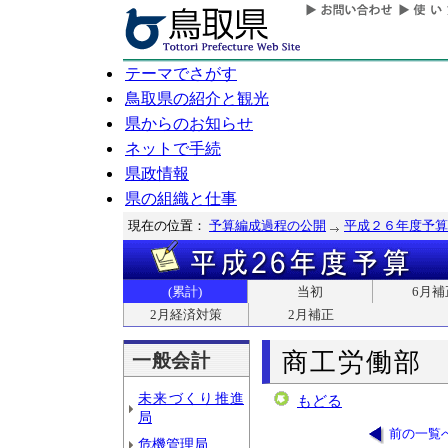
テーマでさがす
鳥取県の紹介と観光
県からのお知らせ
ネットで手続
県政情報
県の組織と仕事
現在の位置：
予算編成過程の公開
平成２６年度予算
(累計)
当初
6月補
2月経済対策
2月補正
商工労働部
一般会計
未来づくり推進
もどる
局
前の一覧
危機管理局