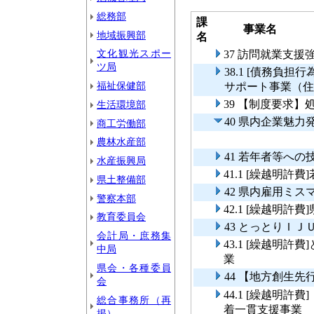
総務部
課
事業名
地域振興部
名
文化観光スポー
37 訪問就業支援
ツ局
38.1 [債務負
福祉保健部
サポート事業（住
39 【制度要求
生活環境部
40 県内企業魅
商工労働部
農林水産部
41 若年者等への
水産振興局
41.1 [繰越明
県土整備部
42 県内雇用ミ
警察本部
42.1 [繰越明
教育委員会
43 とっとりＩ
会計局・庶務集
43.1 [繰越明
中局
業
県会・各種委員
44 【地方創生
会
44.1 [繰越明
総合事務所（再
着一貫支援事業
掲）