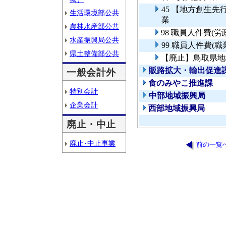
45 【地方創生
生活環境部公共
業
農林水産部公共
98 職員人件費(
水産振興局公共
99 職員人件費(
県土整備部公共
【廃止】鳥取県地
販路拡大・輸出促進
一般会計外
食のみやこ推進課
特別会計
中部地域振興局
企業会計
西部地域振興局
廃止・中止
廃止･中止事業
前の一覧