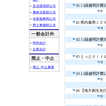
41.1 [繰越明
生活環境部公共
0
農林水産部公共
水産振興局公共
42 県内雇用ミ
県土整備部公共
0
一般会計外
42.1 [繰越明
特別会計
0
企業会計
43 とっとりＩ
廃止・中止
0
廃止･中止事業
43.1 [繰越明
0
44 【地方創生
0