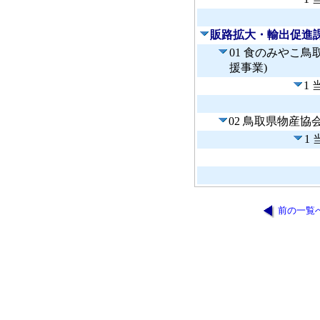
販路拡大・輸出促進
01 食のみやこ
援事業)
1
02 鳥取県物産協
1
前の一覧