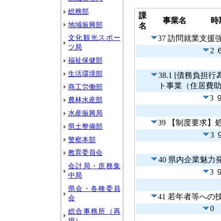
総務部
課
事業名
時
地域振興部
名
文化観光スポー
37 訪問就業支援
ツ局
2
福祉保健部
生活環境部
38.1 [債務負
ト事業（住居費
商工労働部
3
農林水産部
水産振興局
39 【制度要求
県土整備部
3
警察本部
教育委員会
40 県内企業魅
会計局・庶務集
3
中局
県会・各種委員
41 若年者等への
会
0
総合事務所（再
掲）