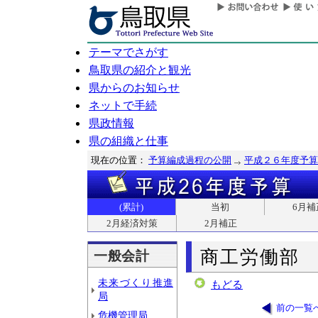
テーマでさがす
鳥取県の紹介と観光
県からのお知らせ
ネットで手続
県政情報
県の組織と仕事
現在の位置：
予算編成過程の公開
平成２６年度予算
(累計)
当初
6月補
2月経済対策
2月補正
商工労働部
一般会計
未来づくり推進
もどる
局
前の一覧
危機管理局