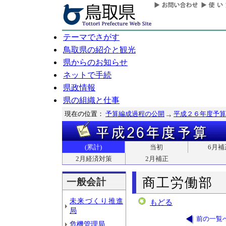
テーマでさがす
鳥取県の紹介と観光
県からのお知らせ
ネットで手続
県政情報
県の組織と仕事
現在の位置：
予算編成過程の公開
平成２６年度予算
(累計)
当初
6月補
2月経済対策
2月補正
商工労働部
一般会計
未来づくり推進
もどる
局
前の一覧
危機管理局