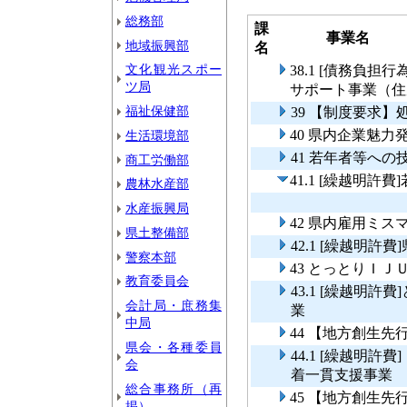
総務部
課
事業名
地域振興部
名
文化観光スポー
38.1 [債務負
ツ局
サポート事業（住
福祉保健部
39 【制度要求
40 県内企業魅
生活環境部
41 若年者等への
商工労働部
41.1 [繰越明
農林水産部
水産振興局
42 県内雇用ミス
県土整備部
42.1 [繰越明
警察本部
43 とっとりＩ
教育委員会
43.1 [繰越明
会計局・庶務集
業
中局
44 【地方創生
県会・各種委員
44.1 [繰越明
会
着一貫支援事業
総合事務所（再
45 【地方創生
掲）