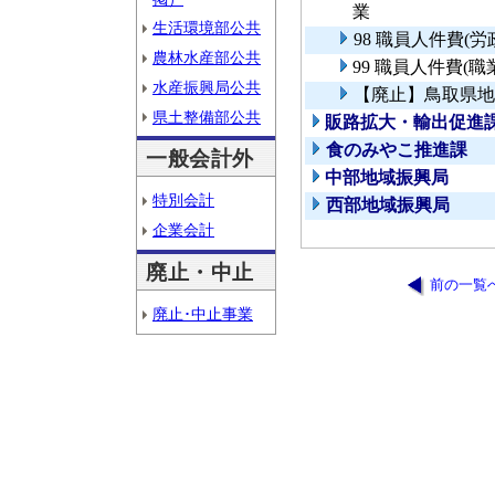
業
生活環境部公共
98 職員人件費(
農林水産部公共
99 職員人件費(
水産振興局公共
【廃止】鳥取県地
県土整備部公共
販路拡大・輸出促進
食のみやこ推進課
一般会計外
中部地域振興局
特別会計
西部地域振興局
企業会計
廃止・中止
前の一覧
廃止･中止事業