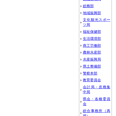
総務部
地域振興部
文化観光スポー
ツ局
福祉保健部
生活環境部
商工労働部
農林水産部
水産振興局
県土整備部
警察本部
教育委員会
会計局・庶務集
中局
県会・各種委員
会
総合事務所（再
掲）