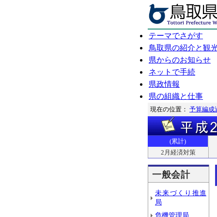
テーマでさがす
鳥取県の紹介と観
県からのお知らせ
ネットで手続
県政情報
県の組織と仕事
現在の位置：
予算編成
(累計)
2月経済対策
一般会計
未来づくり推進
局
危機管理局