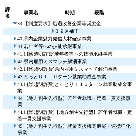
課
事業名
時期
段階
名
39 【制度要求】処遇改善企業等奨励金
3 ９月補正
40 県内企業魅力発信人材確保事業
41 若年者等への技能承継事業
41.1 [繰越明許費]若年者等への技能承継事業
42 県内雇用ミスマッチ解消事業
42.1 [繰越明許費]県内雇用ミスマッチ解消事業
43 とっとりＩＪＵターン就業助成金事業
43.1 [繰越明許費]とっとりＩＪＵターン就業助成金事
業
44 【地方創生先行型】若年者就職・定着一貫支援事
業
44.1 [繰越明許費]【地方創生先行型】若年者就職・定
着一貫支援事業
45 【地方創生先行型】就業支援機関機能・連携強化
事業