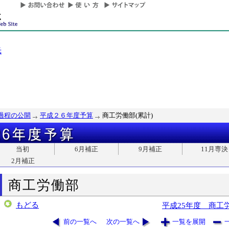
光
過程の公開
平成２６年度予算
商工労働部(累計)
当初
6月補正
9月補正
11月専決
2月補正
商工労働部
もどる
平成25年度 商工
前の一覧へ
次の一覧へ
一覧を展開