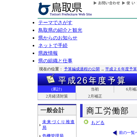
テーマでさがす
鳥取県の紹介と観光
県からのお知らせ
ネットで手続
県政情報
県の組織と仕事
現在の位置：
予算編成過程の公開
平成２６年度予算
(累計)
当初
6月補
2月経済対策
2月補正
商工労働部
一般会計
未来づくり推進
もどる
局
前の一覧
危機管理局