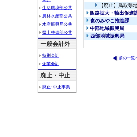
【廃止】鳥取県
生活環境部公共
販路拡大・輸出促進
農林水産部公共
食のみやこ推進課
水産振興局公共
中部地域振興局
県土整備部公共
西部地域振興局
一般会計外
特別会計
前の一覧
企業会計
廃止・中止
廃止･中止事業