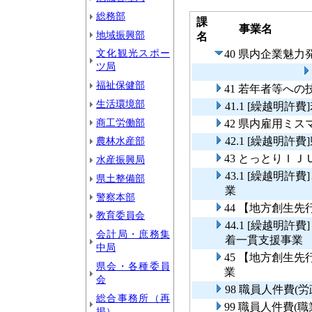
総務部
課
事業名
地域振興部
名
文化観光スポー
40 県内企業魅
ツ局
福祉保健部
41 若年者等へ
生活環境部
41.1 [繰越明
商工労働部
42 県内雇用ミ
農林水産部
42.1 [繰越明
43 とっとりＩ
水産振興局
43.1 [繰越明
県土整備部
業
警察本部
44 【地方創生
教育委員会
44.1 [繰越明
会計局・庶務集
着一貫支援事業
中局
45 【地方創生
県会・各種委員
業
会
98 職員人件費(
総合事務所（再
99 職員人件費(
掲）