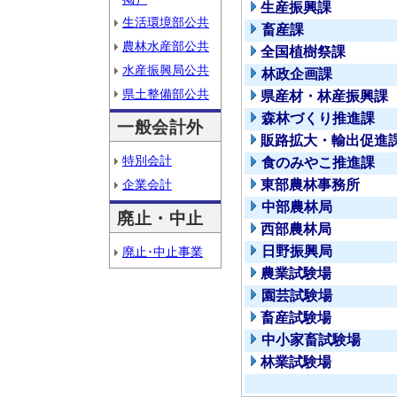
生産振興課
生活環境部公共
畜産課
農林水産部公共
全国植樹祭課
水産振興局公共
林政企画課
県土整備部公共
県産材・林産振興課
森林づくり推進課
一般会計外
販路拡大・輸出促進
特別会計
食のみやこ推進課
企業会計
東部農林事務所
中部農林局
廃止・中止
西部農林局
日野振興局
廃止･中止事業
農業試験場
園芸試験場
畜産試験場
中小家畜試験場
林業試験場