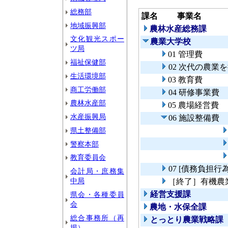
総務部
課名
事業名
地域振興部
農林水産総務課
文化観光スポー
農業大学校
ツ局
01 管理費
福祉保健部
02 次代の農
生活環境部
03 教育費
商工労働部
04 研修事業費
農林水産部
05 農場経営費
水産振興局
06 施設整備費
県土整備部
警察本部
教育委員会
07 [債務負担
会計局・庶務集
中局
［終了］有機農
経営支援課
県会・各種委員
会
農地・水保全課
総合事務所（再
とっとり農業戦略課
掲）