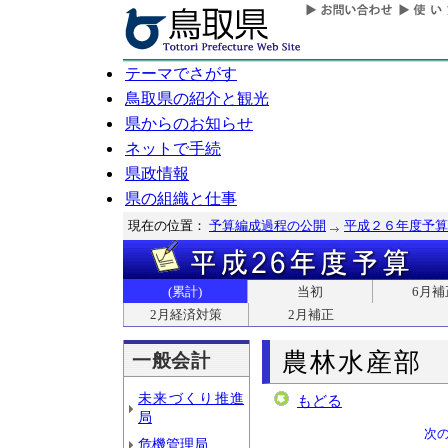
テーマでさがす
鳥取県の紹介と観光
県からのお知らせ
ネットで手続
県政情報
県の組織と仕事
現在の位置：
予算編成過程の公開
平成２６年度予算
(累計)
当初
6月補
2月経済対策
2月補正
農林水産部
一般会計
未来づくり推進
もどる
局
次
危機管理局