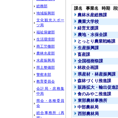
総務部
課名
事業名
時期
段
地域振興部
農林水産総務課
文化観光スポー
農業大学校
ツ局
経営支援課
福祉保健部
農地・水保全課
生活環境部
とっとり農業戦略課
商工労働部
生産振興課
農林水産部
畜産課
水産振興局
全国植樹祭課
県土整備部
林政企画課
県産材・林産振興課
警察本部
森林づくり推進課
教育委員会
販路拡大・輸出促進
会計局・庶務集
中局
食のみやこ推進課
東部農林事務所
県会・各種委員
会
中部農林局
総合事務所（再
西部農林局
掲）