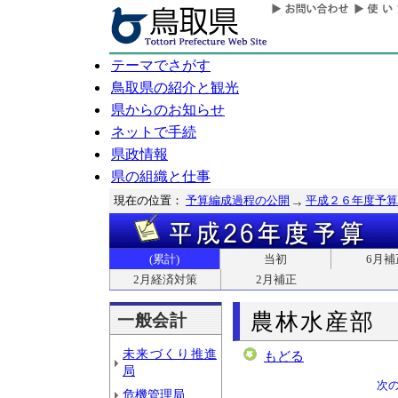
テーマでさがす
鳥取県の紹介と観光
県からのお知らせ
ネットで手続
県政情報
県の組織と仕事
現在の位置：
予算編成過程の公開
平成２６年度予算
(累計)
当初
6月補
2月経済対策
2月補正
農林水産部
一般会計
未来づくり推進
もどる
局
次
危機管理局