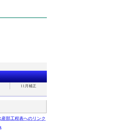
11月補正
水産部工程表へのリンク
略