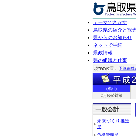
テーマでさがす
鳥取県の紹介と観
県からのお知らせ
ネットで手続
県政情報
県の組織と仕事
現在の位置：
予算編成
(累計)
2月経済対策
一般会計
未来づくり推進
局
危機管理局