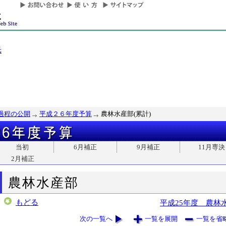
光
過程の公開
平成２６年度予算
農林水産部(累計)
当初
6月補正
9月補正
11月専決
2月補正
農林水産部
もどる
平成25年度 農林
次の一覧へ
一覧を展開
一覧を省