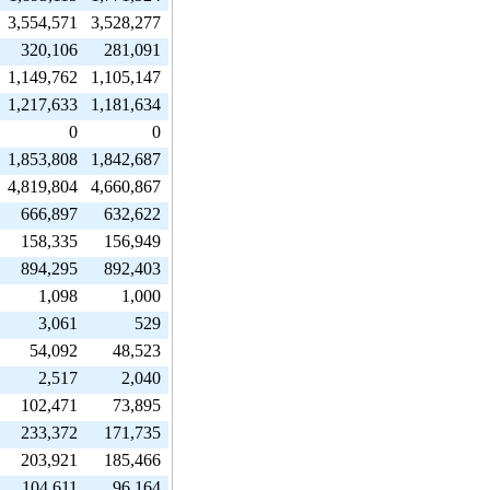
3,554,571
3,528,277
320,106
281,091
1,149,762
1,105,147
1,217,633
1,181,634
0
0
1,853,808
1,842,687
4,819,804
4,660,867
666,897
632,622
158,335
156,949
894,295
892,403
1,098
1,000
3,061
529
54,092
48,523
2,517
2,040
102,471
73,895
233,372
171,735
203,921
185,466
104,611
96,164