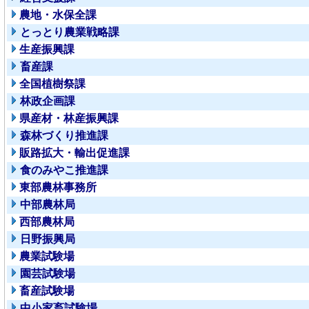
農地・水保全課
とっとり農業戦略課
生産振興課
畜産課
全国植樹祭課
林政企画課
県産材・林産振興課
森林づくり推進課
販路拡大・輸出促進課
食のみやこ推進課
東部農林事務所
中部農林局
西部農林局
日野振興局
農業試験場
園芸試験場
畜産試験場
中小家畜試験場