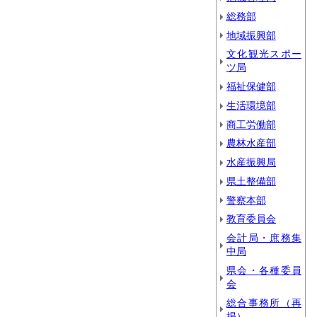
総務部
地域振興部
文化観光スポー
ツ局
福祉保健部
生活環境部
商工労働部
農林水産部
水産振興局
県土整備部
警察本部
教育委員会
会計局・庶務集
中局
県会・各種委員
会
総合事務所（再
掲）