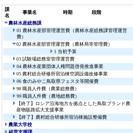
課
事業名
時期
段階
名
農林水産総務課
01 農林水産部管理運営費（農林水産総務課管理運営
費）
02 農林水産部管理運営費（農林局等管理費）
1 当初予算
03 試験場総務室管理運営費
04 農林水産業団体人権問題啓発推進事業
05 農村総合研修所宿泊棟空調設備改修事業
06 食のみやこ鳥取県フェスタ等開催費
98 職員人件費（農業総務費）
99 職員人件費（農地総務費）
【終了】ロシア沿海地方を拠点とした鳥取ブランド農
産物販路拡大支援事業
【終了】農村総合研修所宿泊棟施設整備費
農業大学校
経営支援課