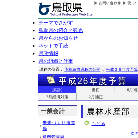
テーマでさがす
鳥取県の紹介と観光
県からのお知らせ
ネットで手続
県政情報
県の組織と仕事
現在の位置：
予算編成過程の公開
平成２６年度予算
(累計)
当初
6月補
2月経済対策
2月補正
農林水産部
一般会計
未来づくり推進
もどる
局
次
危機管理局