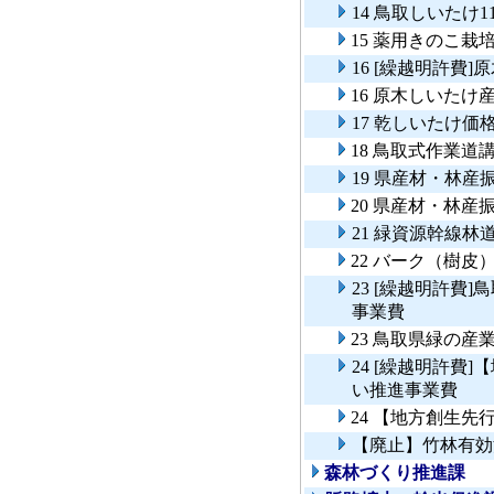
14 鳥取しいたけ
15 薬用きのこ栽
16 [繰越明許費
16 原木しいたけ
17 乾しいたけ価
18 鳥取式作業道
19 県産材・林産
20 県産材・林産
21 緑資源幹線林
22 バーク（樹皮
23 [繰越明許費
事業費
23 鳥取県緑の
24 [繰越明許費
い推進事業費
24 【地方創生
【廃止】竹林有効
森林づくり推進課