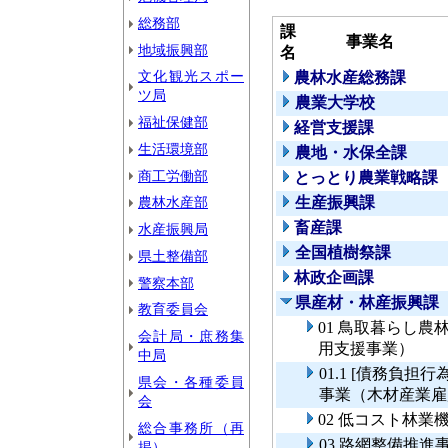
総務部
課
事業名
地域振興部
名
文化観光スポー
農林水産総務課
ツ局
農業大学校
福祉保健部
経営支援課
生活環境部
農地・水保全課
商工労働部
とっとり農業戦略課
農林水産部
生産振興課
畜産課
水産振興局
全国植樹祭課
県土整備部
林政企画課
警察本部
県産材・林産振興課
教育委員会
01 鳥取暮らし
会計局・庶務集
用支援事業）
中局
01.1 [債務負
県会・各種委員
事業（木材産業雇
会
02 低コスト林
総合事務所（再
03 路網整備推進
掲）