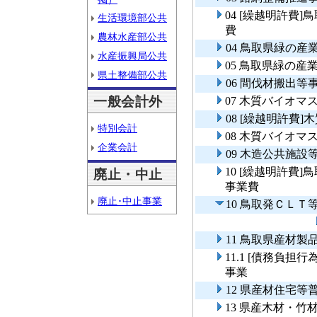
04 [繰越明許費
生活環境部公共
費
農林水産部公共
04 鳥取県緑の
水産振興局公共
05 鳥取県緑の
県土整備部公共
06 間伐材搬出等
一般会計外
07 木質バイオマ
08 [繰越明許費
特別会計
08 木質バイオマ
企業会計
09 木造公共施設
10 [繰越明許費
廃止・中止
事業費
廃止･中止事業
10 鳥取発ＣＬ
11 鳥取県産材
11.1 [債務負
事業
12 県産材住宅等
13 県産木材・