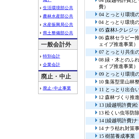
04 [繰越明許費
費）
生活環境部公共
04 とっとり環
農林水産部公共
04 とっとり環
水産振興局公共
05 森林J-クレ
県土整備部公共
06 森林セラピ
一般会計外
ェイブ推進事業）
07 とっとり共生
特別会計
08 緑・木との
企業会計
ェイブ推進事業）
09 とっとり環
廃止・中止
10 集落型里山林
廃止･中止事業
11 とっとり出
12 森林づくり推
13 [繰越明許費
13 松くい虫等防
14 [繰越明許費
14 ナラ枯れ対策
15 樹苗養成事業