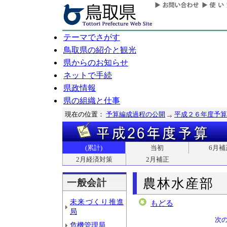
テーマでさがす
鳥取県の紹介と観光
県からのお知らせ
ネットで手続
県政情報
県の組織と仕事
現在の位置：
予算編成過程の公開
平成２６年度予算
(累計)
当初
6月補
2月経済対策
2月補正
農林水産部
一般会計
未来づくり推進
もどる
局
次
危機管理局