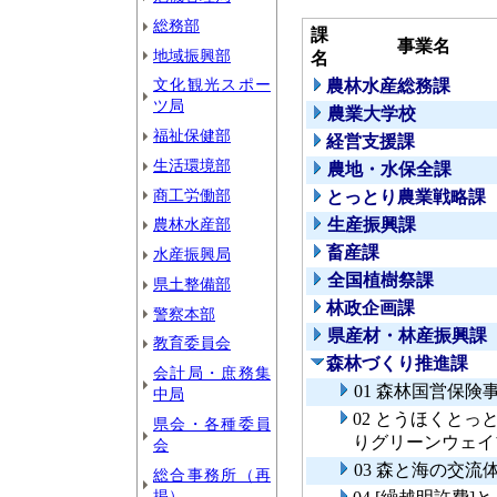
総務部
課
事業名
地域振興部
名
文化観光スポー
農林水産総務課
ツ局
農業大学校
福祉保健部
経営支援課
生活環境部
農地・水保全課
商工労働部
とっとり農業戦略課
農林水産部
生産振興課
畜産課
水産振興局
全国植樹祭課
県土整備部
林政企画課
警察本部
県産材・林産振興課
教育委員会
森林づくり推進課
会計局・庶務集
01 森林国営保険
中局
02 とうほくと
県会・各種委員
りグリーンウェイ
会
03 森と海の交
総合事務所（再
掲）