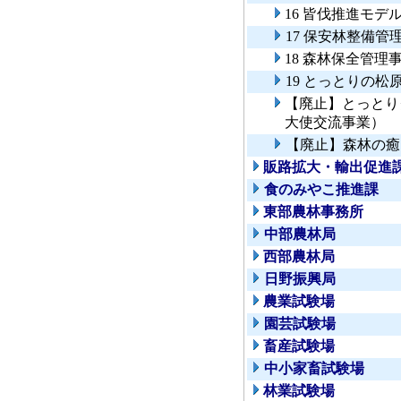
16 皆伐推進モデ
17 保安林整備管
18 森林保全管理
19 とっとりの
【廃止】とっとり
大使交流事業）
【廃止】森林の癒
販路拡大・輸出促進
食のみやこ推進課
東部農林事務所
中部農林局
西部農林局
日野振興局
農業試験場
園芸試験場
畜産試験場
中小家畜試験場
林業試験場