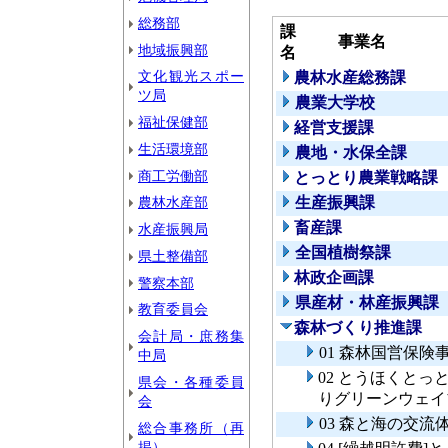
総務部
課
事業名
地域振興部
名
文化観光スポー
農林水産総務課
ツ局
農業大学校
福祉保健部
経営支援課
生活環境部
農地・水保全課
商工労働部
とっとり農業戦略課
農林水産部
生産振興課
畜産課
水産振興局
全国植樹祭課
県土整備部
林政企画課
警察本部
県産材・林産振興課
教育委員会
森林づくり推進課
会計局・庶務集
01 森林国営保険
中局
02 とうほくと
県会・各種委員
りグリーンウェイ
会
03 森と海の交
総合事務所（再
掲）