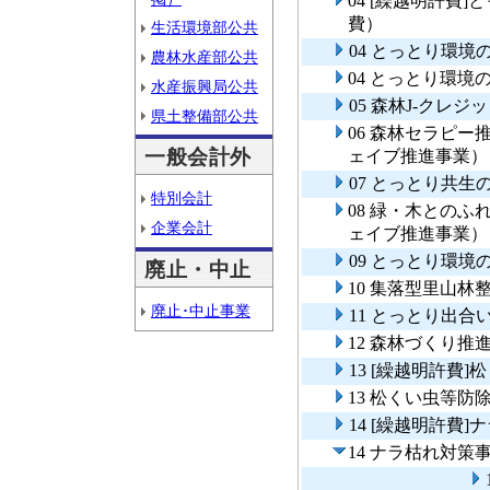
04 [繰越明許費
費）
生活環境部公共
04 とっとり環
農林水産部公共
04 とっとり環
水産振興局公共
05 森林J-クレ
県土整備部公共
06 森林セラピ
一般会計外
ェイブ推進事業）
07 とっとり共生
特別会計
08 緑・木との
企業会計
ェイブ推進事業）
09 とっとり環
廃止・中止
10 集落型里山林
廃止･中止事業
11 とっとり出
12 森林づくり推
13 [繰越明許費
13 松くい虫等防
14 [繰越明許費
14 ナラ枯れ対策