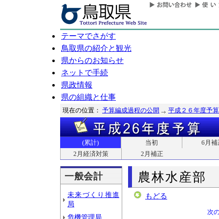
テーマでさがす
鳥取県の紹介と観光
県からのお知らせ
ネットで手続
県政情報
県の組織と仕事
現在の位置：
予算編成過程の公開
平成２６年度予算
(累計)
当初
6月補
2月経済対策
2月補正
農林水産部
一般会計
未来づくり推進
もどる
局
次
危機管理局