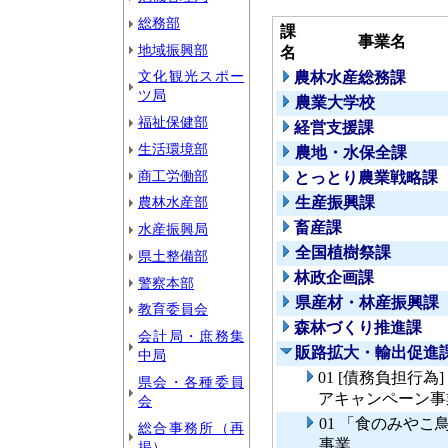
総務部
課
事業名
地域振興部
名
文化観光スポー
農林水産総務課
ツ局
農業大学校
福祉保健部
経営支援課
生活環境部
農地・水保全課
商工労働部
とっとり農業戦略課
農林水産部
生産振興課
畜産課
水産振興局
全国植樹祭課
県土整備部
林政企画課
警察本部
県産材・林産振興課
教育委員会
森林づくり推進課
会計局・庶務集
販路拡大・輸出促進
中局
01 [債務負担行
県会・各種委員
アキャンペーン事
会
01 「食のみや
総合事務所（再
事業
掲）