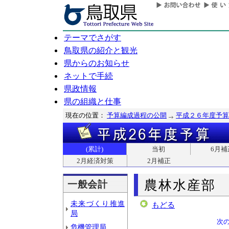
テーマでさがす
鳥取県の紹介と観光
県からのお知らせ
ネットで手続
県政情報
県の組織と仕事
現在の位置：
予算編成過程の公開
平成２６年度予算
(累計)
当初
6月補
2月経済対策
2月補正
農林水産部
一般会計
未来づくり推進
もどる
局
次
危機管理局