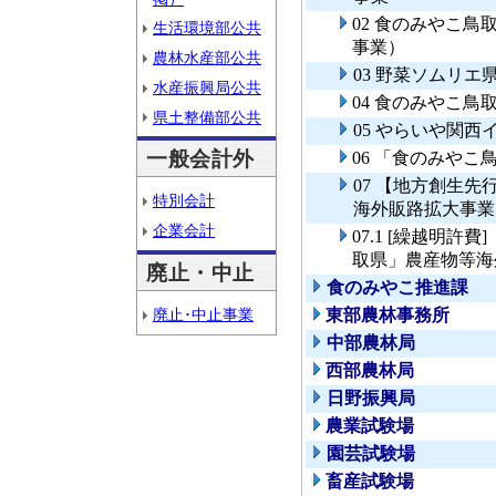
02 食のみやこ
生活環境部公共
事業）
農林水産部公共
03 野菜ソムリ
水産振興局公共
04 食のみやこ
県土整備部公共
05 やらいや関
一般会計外
06 「食のみや
07 【地方創生
特別会計
海外販路拡大事業
企業会計
07.1 [繰越明
取県」農産物等海
廃止・中止
食のみやこ推進課
廃止･中止事業
東部農林事務所
中部農林局
西部農林局
日野振興局
農業試験場
園芸試験場
畜産試験場