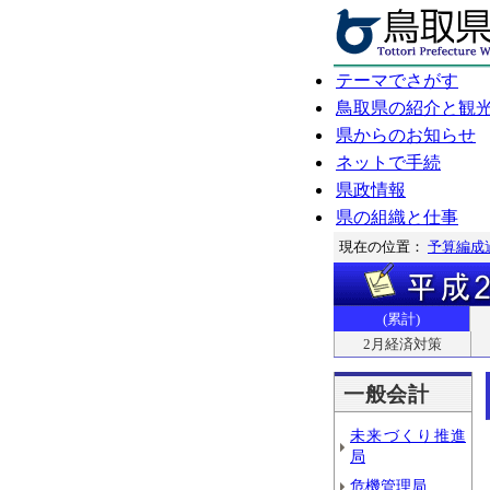
テーマでさがす
鳥取県の紹介と観
県からのお知らせ
ネットで手続
県政情報
県の組織と仕事
現在の位置：
予算編成
(累計)
2月経済対策
一般会計
未来づくり推進
局
危機管理局