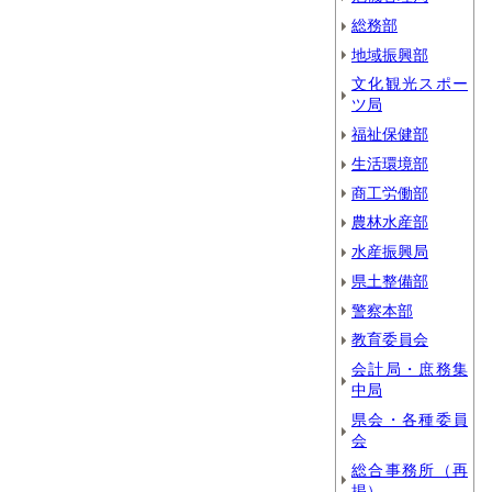
総務部
地域振興部
文化観光スポー
ツ局
福祉保健部
生活環境部
商工労働部
農林水産部
水産振興局
県土整備部
警察本部
教育委員会
会計局・庶務集
中局
県会・各種委員
会
総合事務所（再
掲）