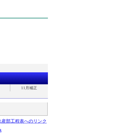
11月補正
水産部工程表へのリンク
略