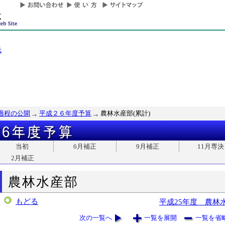
光
過程の公開
平成２６年度予算
農林水産部(累計)
当初
6月補正
9月補正
11月専決
2月補正
農林水産部
もどる
平成25年度 農林
次の一覧へ
一覧を展開
一覧を省