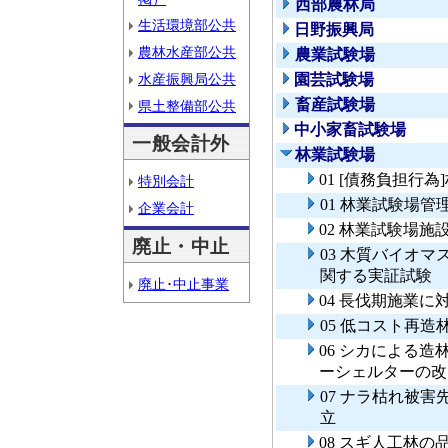
西部農林局
生活環境部公共
日野振興局
農林水産部公共
農業試験場
水産振興局公共
園芸試験場
畜産試験場
県土整備部公共
中小家畜試験場
一般会計外
林業試験場
01 [債務負担行
特別会計
01 林業試験場管
企業会計
02 林業試験場施
廃止・中止
03 木質バイオ
関する実証試験
廃止･中止事業
04 長伐期施業
05 低コスト再
06 シカによる
ーシェルターの改
07 ナラ枯れ被
立
08 スギ人工林