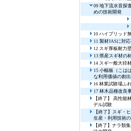
09 地下流水音
めの技術開発
10 ハイブリッ
11 製材JASに
12 スギ厚板耐
13 県産スギ材
14 スギ一般大
15 小幅板（こ
な利用価値の創出
16 林業試験場
17 林木品種改良
【終了】 高性能
デル試験
【終了】スギ・ヒ
生産・利用技術の
【終了】ナラ類集