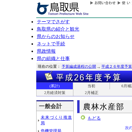
テーマでさがす
鳥取県の紹介と観光
県からのお知らせ
ネットで手続
県政情報
県の組織と仕事
現在の位置：
予算編成過程の公開
平成２６年度予算
(累計)
当初
6月補
2月経済対策
2月補正
農林水産部
一般会計
未来づくり推進
もどる
局
次
危機管理局