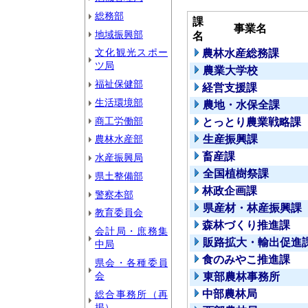
総務部
課
事業名
地域振興部
名
文化観光スポー
農林水産総務課
ツ局
農業大学校
福祉保健部
経営支援課
生活環境部
農地・水保全課
商工労働部
とっとり農業戦略課
農林水産部
生産振興課
畜産課
水産振興局
全国植樹祭課
県土整備部
林政企画課
警察本部
県産材・林産振興課
教育委員会
森林づくり推進課
会計局・庶務集
販路拡大・輸出促進
中局
食のみやこ推進課
県会・各種委員
会
東部農林事務所
中部農林局
総合事務所（再
掲）