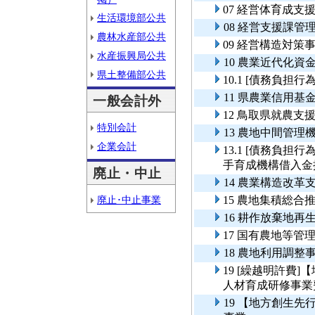
07 経営体育成支
生活環境部公共
08 経営支援課管
農林水産部公共
09 経営構造対策
水産振興局公共
10 農業近代化資
県土整備部公共
10.1 [債務負
11 県農業信用基
一般会計外
12 鳥取県就農
特別会計
13 農地中間管理
企業会計
13.1 [債務負
手育成機構借入金
廃止・中止
14 農業構造改革
廃止･中止事業
15 農地集積総合
16 耕作放棄地再
17 国有農地等管
18 農地利用調整
19 [繰越明許費
人材育成研修事業
19 【地方創生