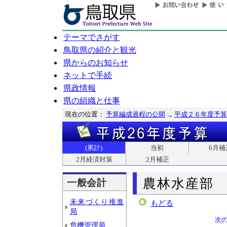
テーマでさがす
鳥取県の紹介と観光
県からのお知らせ
ネットで手続
県政情報
県の組織と仕事
現在の位置：
予算編成過程の公開
平成２６年度予算
(累計)
当初
6月補
2月経済対策
2月補正
農林水産部
一般会計
未来づくり推進
もどる
局
次
危機管理局