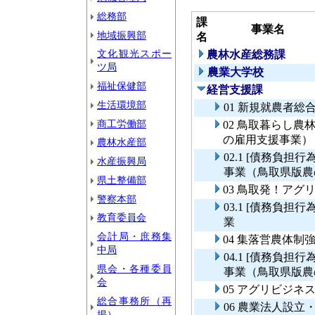
総務部
課
事業名
地域振興部
名
文化観光スポー
農林水産総務課
ツ局
農業大学校
福祉保健部
経営支援課
生活環境部
01 新規就農者総
商工労働部
02 鳥取暮らし
の雇用支援事業）
農林水産部
02.1 [債務負
水産振興局
事業（鳥取県版農
県土整備部
03 鳥取発！ア
警察本部
03.1 [債務負
教育委員会
業
会計局・庶務集
04 集落営農体制
中局
04.1 [債務負
県会・各種委員
事業（鳥取県版農
会
05 アグリビジ
総合事務所（再
06 農業法人設
掲）