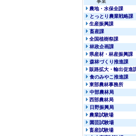
事業
農地・水保全課
とっとり農業戦略課
生産振興課
畜産課
全国植樹祭課
林政企画課
県産材・林産振興課
森林づくり推進課
販路拡大・輸出促進
食のみやこ推進課
東部農林事務所
中部農林局
西部農林局
日野振興局
農業試験場
園芸試験場
畜産試験場