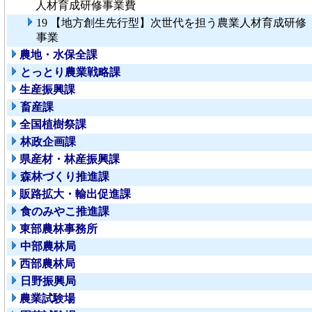
人材育成研修事業費
19 【地方創生先行型】次世代を担う農業人材育成研修
事業
農地・水保全課
とっとり農業戦略課
生産振興課
畜産課
全国植樹祭課
林政企画課
県産材・林産振興課
森林づくり推進課
販路拡大・輸出促進課
食のみやこ推進課
東部農林事務所
中部農林局
西部農林局
日野振興局
農業試験場