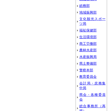
総務部
地域振興部
文化観光スポー
ツ局
福祉保健部
生活環境部
商工労働部
農林水産部
水産振興局
県土整備部
警察本部
教育委員会
会計局・庶務集
中局
県会・各種委員
会
総合事務所（再
掲）