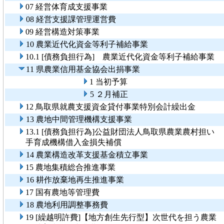
07 経営体育成支援事業
08 経営支援課管理運営費
09 経営構造対策事業
10 農業近代化資金等利子補給事業
10.1 [債務負担行為] 農業近代化資金等利子補給事業
11 県農業信用基金協会出捐事業
1 当初予算
5 ２月補正
12 鳥取県就農支援資金貸付事業特別会計繰出金
13 農地中間管理機構支援事業
13.1 [債務負担行為]公益財団法人鳥取県農業農村担い
手育成機構借入金損失補償
14 農業構造改革支援基金積立事業
15 農地集積総合推進事業
16 耕作放棄地再生推進事業
17 国有農地等管理費
18 農地利用調整事務費
19 [繰越明許費]【地方創生先行型】次世代を担う農業