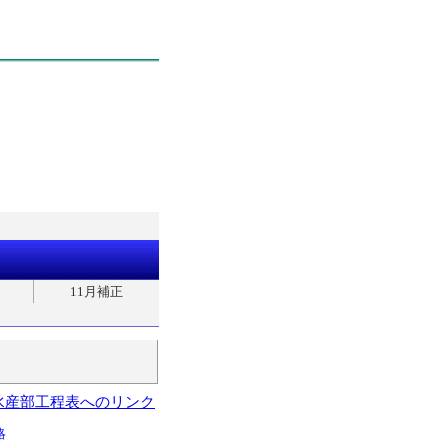
11月補正
水産部工程表へのリンク
略