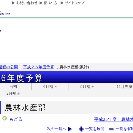
光
過程の公開
平成２６年度予算
農林水産部(累計)
当初
6月補正
9月補正
11月専決
2月補正
農林水産部
もどる
平成25年度 農林
次の一覧へ
一覧を展開
一覧を省