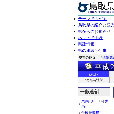
テーマでさがす
鳥取県の紹介と観
県からのお知らせ
ネットで手続
県政情報
県の組織と仕事
現在の位置：
予算編成
(累計)
2月経済対策
一般会計
未来づくり推進
局
危機管理局