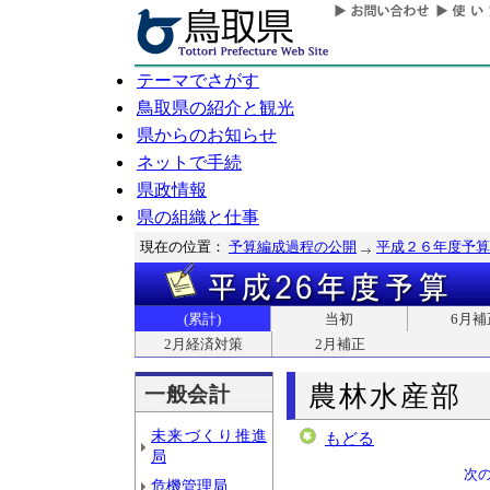
テーマでさがす
鳥取県の紹介と観光
県からのお知らせ
ネットで手続
県政情報
県の組織と仕事
現在の位置：
予算編成過程の公開
平成２６年度予算
(累計)
当初
6月補
2月経済対策
2月補正
農林水産部
一般会計
未来づくり推進
もどる
局
次
危機管理局