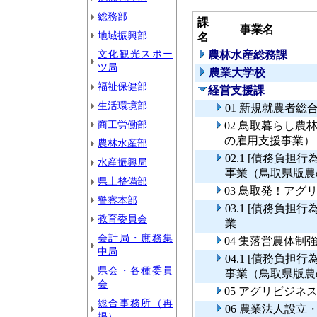
総務部
課
事業名
地域振興部
名
文化観光スポー
農林水産総務課
ツ局
農業大学校
福祉保健部
経営支援課
生活環境部
01 新規就農者総
商工労働部
02 鳥取暮らし
の雇用支援事業）
農林水産部
02.1 [債務負
水産振興局
事業（鳥取県版農
県土整備部
03 鳥取発！ア
警察本部
03.1 [債務負
教育委員会
業
会計局・庶務集
04 集落営農体制
中局
04.1 [債務負
県会・各種委員
事業（鳥取県版農
会
05 アグリビジ
総合事務所（再
06 農業法人設
掲）