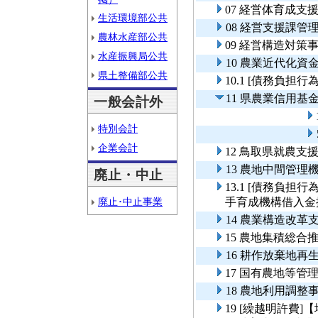
07 経営体育成支
生活環境部公共
08 経営支援課管
農林水産部公共
09 経営構造対策
水産振興局公共
10 農業近代化資
県土整備部公共
10.1 [債務負
11 県農業信用基
一般会計外
特別会計
企業会計
12 鳥取県就農
13 農地中間管理
廃止・中止
13.1 [債務負
廃止･中止事業
手育成機構借入金
14 農業構造改革
15 農地集積総合
16 耕作放棄地再
17 国有農地等管
18 農地利用調整
19 [繰越明許費