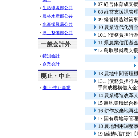
07 経営体育成支
生活環境部公共
08 経営支援課管
農林水産部公共
09 経営構造対策
水産振興局公共
10 農業近代化資
県土整備部公共
10.1 [債務負
11 県農業信用基
一般会計外
12 鳥取県就農
特別会計
企業会計
13 農地中間管理
廃止・中止
13.1 [債務負
廃止･中止事業
手育成機構借入金
14 農業構造改革
15 農地集積総合
16 耕作放棄地再
17 国有農地等管
18 農地利用調整
19 [繰越明許費