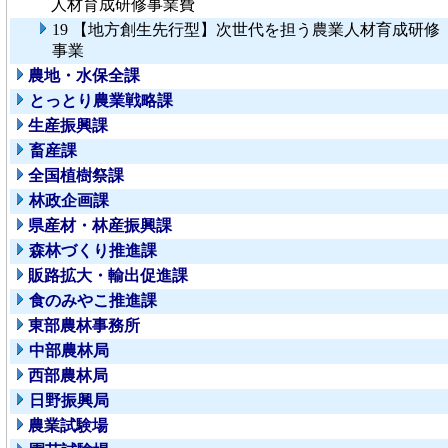
人材育成研修事業費
19 【地方創生先行型】次世代を担う農業人材育成研修
事業
農地・水保全課
とっとり農業戦略課
生産振興課
畜産課
全国植樹祭課
林政企画課
県産材・林産振興課
森林づくり推進課
販路拡大・輸出促進課
食のみやこ推進課
東部農林事務所
中部農林局
西部農林局
日野振興局
農業試験場