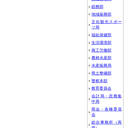
総務部
地域振興部
文化観光スポー
ツ局
福祉保健部
生活環境部
商工労働部
農林水産部
水産振興局
県土整備部
警察本部
教育委員会
会計局・庶務集
中局
県会・各種委員
会
総合事務所（再
掲）