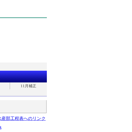
11月補正
水産部工程表へのリンク
略