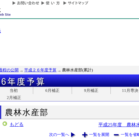
光
過程の公開
平成２６年度予算
農林水産部(累計)
当初
6月補正
9月補正
11月専決
2月補正
農林水産部
もどる
平成25年度 農林
次の一覧へ
一覧を展開
一覧を省