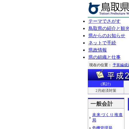
テーマでさがす
鳥取県の紹介と観
県からのお知らせ
ネットで手続
県政情報
県の組織と仕事
現在の位置：
予算編成
(累計)
2月経済対策
一般会計
未来づくり推進
局
危機管理局