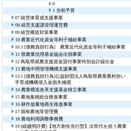
0
1 当初予算
07 経営体育成支援事業
08 経営支援課管理運営費
09 経営構造対策事業
10 農業近代化資金等利子補給事業
10.1 [債務負担行為] 農業近代化資金等利子補給事業
11 県農業信用基金協会出捐事業
12 鳥取県就農支援資金貸付事業特別会計繰出金
13 農地中間管理機構支援事業
13.1 [債務負担行為]公益財団法人鳥取県農業農村担い
手育成機構借入金損失補償
14 農業構造改革支援基金積立事業
15 農地集積総合推進事業
16 耕作放棄地再生推進事業
17 国有農地等管理費
18 農地利用調整事務費
19 [繰越明許費]【地方創生先行型】次世代を担う農業