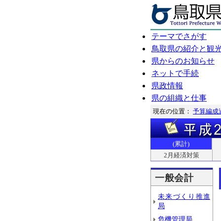
テーマでさがす
鳥取県の紹介と観
県からのお知らせ
ネットで手続
県政情報
県の組織と仕事
現在の位置：
予算編成
(累計)
2月経済対策
一般会計
未来づくり推進
局
危機管理局