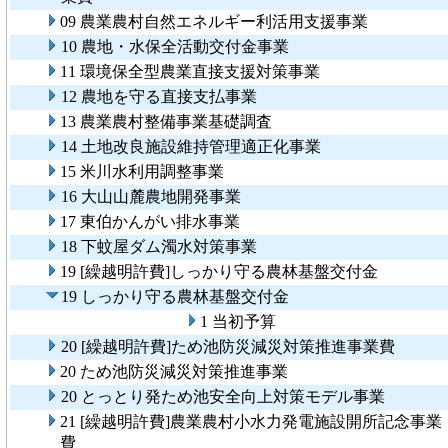
09 農業農村自然エネルギー利活用支援事業
10 農地・水保全活動交付金事業
11 環境保全型農業直接支援対策事業
12 農地を守る直接支払事業
13 農業農村整備事業基礎調査
14 土地改良施設維持管理適正化事業
15 米川水利用調整事業
16 大山山麓農地開発事業
17 東伯かんがい排水事業
18 下蚊屋ダム濁水対策事業
19 [繰越明許費]しっかり守る農林基盤交付金
19 しっかり守る農林基盤交付金
1 当初予算
20 [繰越明許費]ため池防災減災対策推進事業費
20 ため池防災減災対策推進事業
20 とっとり発ため池安全向上対策モデル事業
21 [繰越明許費]農業農村小水力発電施設開所記念事業
費