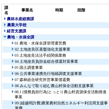
課
事業名
時期
段階
名
農林水産総務課
農業大学校
経営支援課
農地・水保全課
01 農地・水保全課管理運営費
02 土地改良区基盤強化支援事業
03 土地改良法法手続関係業務
04 土地改良負担金総合償還対策事業
05 国土調査事業
06 公共事業連携先行地籍調査支援事業
07 森林総合研究所営事業償還費
08 みんなで取り組む農山村保全活動支援事業
08.1 [債務負担行為]とっとり農山村資源保全活動推進
事業
09 [繰越明許費]農業農村自然エネルギー利活用支援事
業費