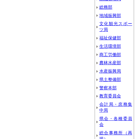
総務部
地域振興部
文化観光スポー
ツ局
福祉保健部
生活環境部
商工労働部
農林水産部
水産振興局
県土整備部
警察本部
教育委員会
会計局・庶務集
中局
県会・各種委員
会
総合事務所（再
掲）