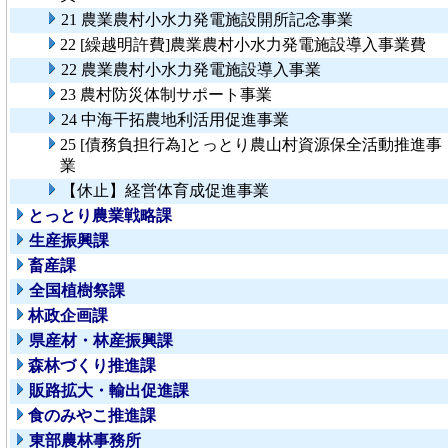
21 農業農村小水力発電施設開所記念事業
22 [繰越明許費]農業農村小水力発電施設導入事業費
22 農業農村小水力発電施設導入事業
23 農村防災体制サポート事業
24 中海干拓農地利活用促進事業
25 [債務負担行為]とっとり農山村資源保全活動推進事
業
【休止】経営体育成促進事業
とっとり農業戦略課
生産振興課
畜産課
全国植樹祭課
林政企画課
県産材・林産振興課
森林づくり推進課
販路拡大・輸出促進課
食のみやこ推進課
東部農林事務所