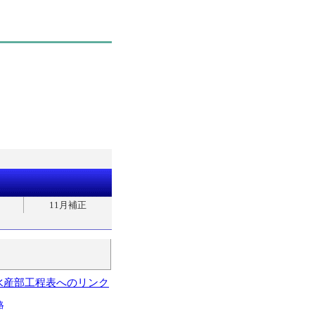
11月補正
水産部工程表へのリンク
略