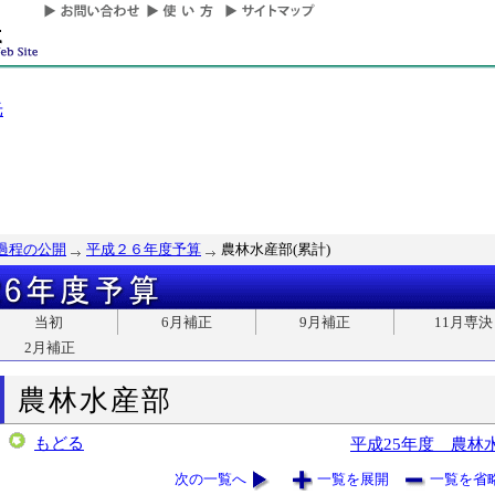
光
過程の公開
平成２６年度予算
農林水産部(累計)
当初
6月補正
9月補正
11月専決
2月補正
農林水産部
もどる
平成25年度 農林
次の一覧へ
一覧を展開
一覧を省