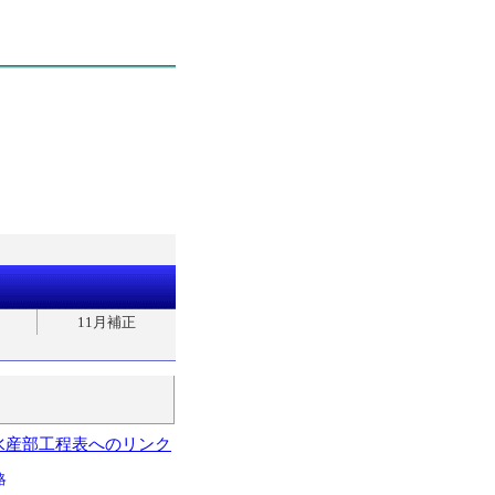
11月補正
水産部工程表へのリンク
略