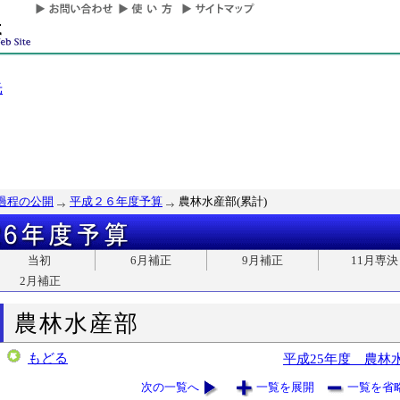
光
過程の公開
平成２６年度予算
農林水産部(累計)
当初
6月補正
9月補正
11月専決
2月補正
農林水産部
もどる
平成25年度 農林
次の一覧へ
一覧を展開
一覧を省