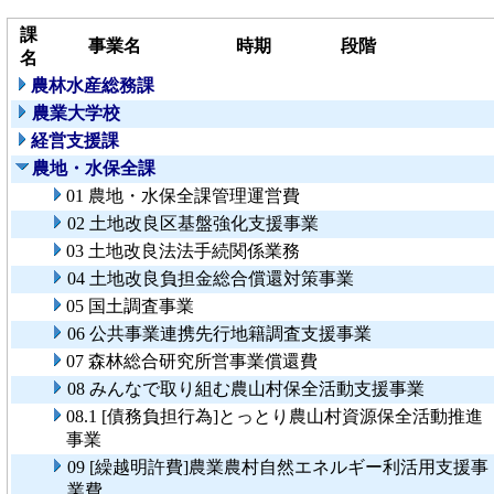
課
事業名
時期
段階
名
農林水産総務課
農業大学校
経営支援課
農地・水保全課
01 農地・水保全課管理運営費
02 土地改良区基盤強化支援事業
03 土地改良法法手続関係業務
04 土地改良負担金総合償還対策事業
05 国土調査事業
06 公共事業連携先行地籍調査支援事業
07 森林総合研究所営事業償還費
08 みんなで取り組む農山村保全活動支援事業
08.1 [債務負担行為]とっとり農山村資源保全活動推進
事業
09 [繰越明許費]農業農村自然エネルギー利活用支援事
業費