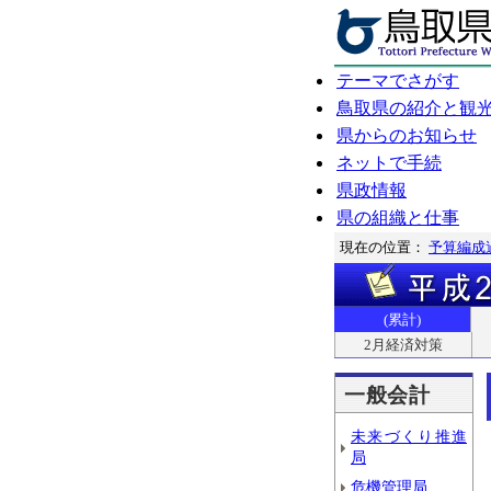
テーマでさがす
鳥取県の紹介と観
県からのお知らせ
ネットで手続
県政情報
県の組織と仕事
現在の位置：
予算編成
(累計)
2月経済対策
一般会計
未来づくり推進
局
危機管理局