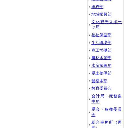
総務部
地域振興部
文化観光スポー
ツ局
福祉保健部
生活環境部
商工労働部
農林水産部
水産振興局
県土整備部
警察本部
教育委員会
会計局・庶務集
中局
県会・各種委員
会
総合事務所（再
掲）