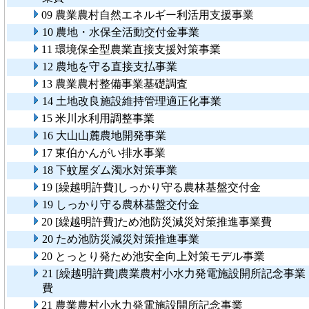
09 農業農村自然エネルギー利活用支援事業
10 農地・水保全活動交付金事業
11 環境保全型農業直接支援対策事業
12 農地を守る直接支払事業
13 農業農村整備事業基礎調査
14 土地改良施設維持管理適正化事業
15 米川水利用調整事業
16 大山山麓農地開発事業
17 東伯かんがい排水事業
18 下蚊屋ダム濁水対策事業
19 [繰越明許費]しっかり守る農林基盤交付金
19 しっかり守る農林基盤交付金
20 [繰越明許費]ため池防災減災対策推進事業費
20 ため池防災減災対策推進事業
20 とっとり発ため池安全向上対策モデル事業
21 [繰越明許費]農業農村小水力発電施設開所記念事業
費
21 農業農村小水力発電施設開所記念事業