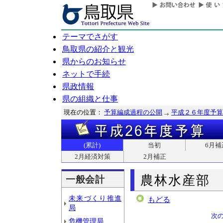
テーマでさがす
鳥取県の紹介と観光
県からのお知らせ
ネットで手続
県政情報
県の組織と仕事
現在の位置：
予算編成過程の公開
平成２６年度予算
(累計)
当初
6月補
2月経済対策
2月補正
農林水産部
一般会計
未来づくり推進
もどる
局
次
危機管理局