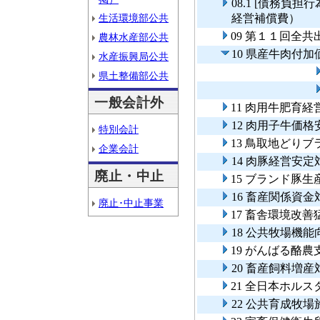
08.1 [債務負
生活環境部公共
経営補償費）
09 第１１回全
農林水産部公共
10 県産牛肉付
水産振興局公共
県土整備部公共
一般会計外
11 肉用牛肥育
12 肉用子牛価
特別会計
13 鳥取地どり
企業会計
14 肉豚経営安
廃止・中止
15 ブランド豚
16 畜産関係資
廃止･中止事業
17 畜舎環境改
18 公共牧場機
19 がんばる酪
20 畜産飼料増
21 全日本ホル
22 公共育成牧