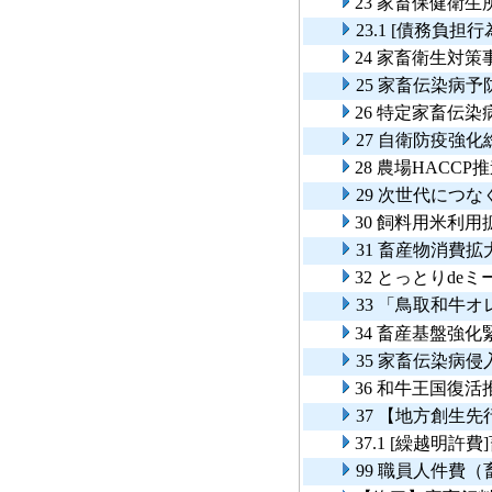
23 家畜保健衛
23.1 [債務負
24 家畜衛生対策
25 家畜伝染病予
26 特定家畜伝
27 自衛防疫強
28 農場HACCP
29 次世代につ
30 飼料用米利
31 畜産物消費
32 とっとりde
33 「鳥取和牛
34 畜産基盤強
35 家畜伝染病
36 和牛王国復
37 【地方創生
37.1 [繰越明
99 職員人件費