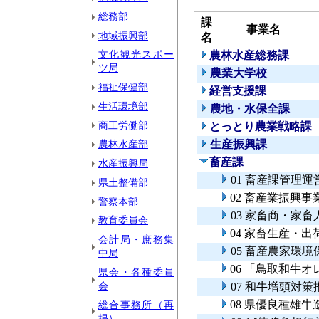
総務部
課
事業名
地域振興部
名
文化観光スポー
農林水産総務課
ツ局
農業大学校
福祉保健部
経営支援課
生活環境部
農地・水保全課
商工労働部
とっとり農業戦略課
農林水産部
生産振興課
畜産課
水産振興局
01 畜産課管理運
県土整備部
02 畜産業振興
警察本部
03 家畜商・家
教育委員会
04 家畜生産・
会計局・庶務集
05 畜産農家環
中局
06 「鳥取和牛
県会・各種委員
会
07 和牛増頭対
08 県優良種雄牛
総合事務所（再
掲）