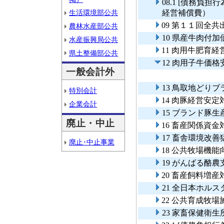
08.1 [債務負
生活環境部公共
経営補償費）
09 第１１回全
農林水産部公共
10 県産牛肉付
水産振興局公共
11 肉用牛肥育
県土整備部公共
12 肉用子牛価
一般会計外
13 鳥取地どり
特別会計
14 肉豚経営安定
企業会計
15 ブランド豚
廃止・中止
16 畜産関係資金
17 畜舎環境改
廃止･中止事業
18 公共牧場機能
19 がんばる酪
20 畜産飼料増産
21 全日本ホル
22 公共育成牧
23 家畜保健衛