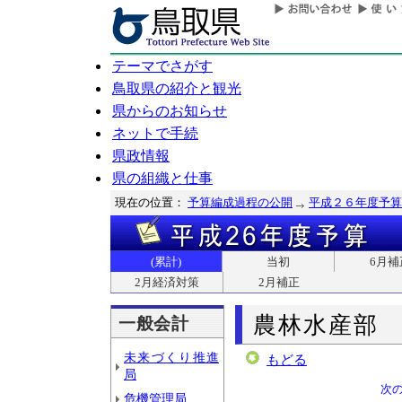
テーマでさがす
鳥取県の紹介と観光
県からのお知らせ
ネットで手続
県政情報
県の組織と仕事
現在の位置：
予算編成過程の公開
平成２６年度予算
(累計)
当初
6月補
2月経済対策
2月補正
農林水産部
一般会計
未来づくり推進
もどる
局
次
危機管理局