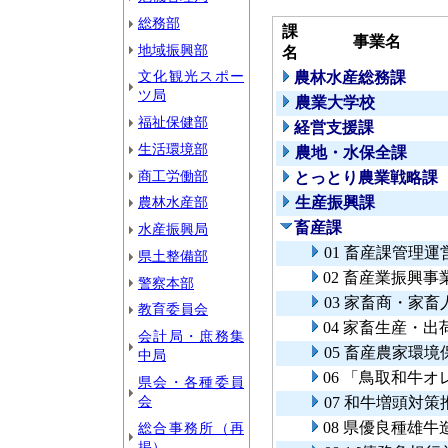
総務部
課
事業名
地域振興部
名
文化観光スポー
農林水産総務課
ツ局
農業大学校
福祉保健部
経営支援課
生活環境部
農地・水保全課
商工労働部
とっとり農業戦略課
農林水産部
生産振興課
畜産課
水産振興局
01 畜産課管理運
県土整備部
02 畜産業振興
警察本部
03 家畜商・家
教育委員会
04 家畜生産・
会計局・庶務集
05 畜産農家環
中局
06 「鳥取和牛
県会・各種委員
会
07 和牛増頭対
08 県優良種雄牛
総合事務所（再
掲）