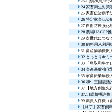
23.1 [債務負
24 家畜衛生対策
25 家畜伝染病予
26 特定家畜伝
27 自衛防疫強
28 農場HACCP
29 次世代につ
30 飼料用米利
31 畜産物消費
32 とっとりde
33 「鳥取和牛
34 畜産基盤強
35 家畜伝染病
36 和牛王国復
37 【地方創生
37.1 [繰越明
99 職員人件費
【終了】家畜飼