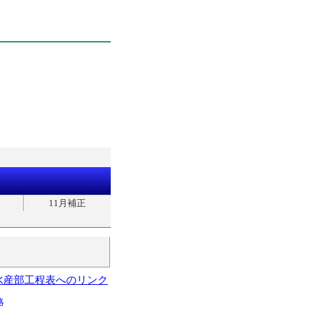
11月補正
水産部工程表へのリンク
略