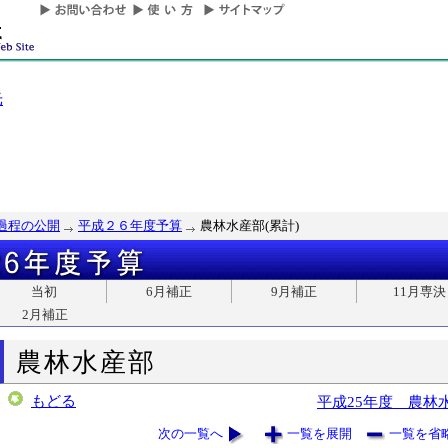
光
過程の公開
平成２６年度予算
農林水産部(累計)
当初
6月補正
9月補正
11月専決
2月補正
農林水産部
もどる
平成25年度 農林
次の一覧へ
一覧を展開
一覧を省