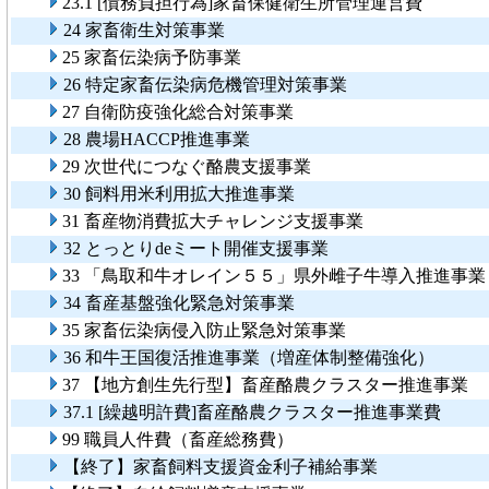
23.1 [債務負担行為]家畜保健衛生所管理運営費
24 家畜衛生対策事業
25 家畜伝染病予防事業
26 特定家畜伝染病危機管理対策事業
27 自衛防疫強化総合対策事業
28 農場HACCP推進事業
29 次世代につなぐ酪農支援事業
30 飼料用米利用拡大推進事業
31 畜産物消費拡大チャレンジ支援事業
32 とっとりdeミート開催支援事業
33 「鳥取和牛オレイン５５」県外雌子牛導入推進事業
34 畜産基盤強化緊急対策事業
35 家畜伝染病侵入防止緊急対策事業
36 和牛王国復活推進事業（増産体制整備強化）
37 【地方創生先行型】畜産酪農クラスター推進事業
37.1 [繰越明許費]畜産酪農クラスター推進事業費
99 職員人件費（畜産総務費）
【終了】家畜飼料支援資金利子補給事業