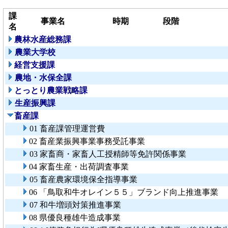
課
事業名
時期
段階
名
農林水産総務課
農業大学校
経営支援課
農地・水保全課
とっとり農業戦略課
生産振興課
畜産課
01 畜産課管理運営費
02 畜産業振興事業事務受託事業
03 家畜商・家畜人工授精師等免許関係事業
04 家畜生産・出荷調査事業
05 畜産農家環境保全指導事業
06 「鳥取和牛オレイン５５」ブランド向上推進事業
07 和牛増頭対策推進事業
08 県優良種雄牛造成事業