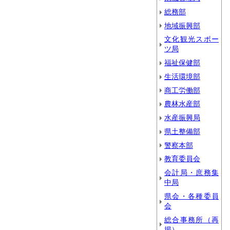
総務部
地域振興部
文化観光スポー
ツ局
福祉保健部
生活環境部
商工労働部
農林水産部
水産振興局
県土整備部
警察本部
教育委員会
会計局・庶務集
中局
県会・各種委員
会
総合事務所（再
掲）