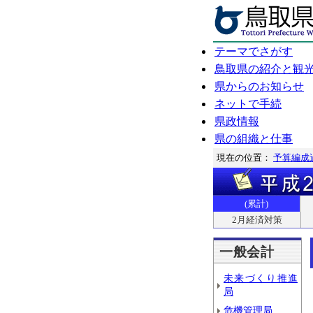
テーマでさがす
鳥取県の紹介と観
県からのお知らせ
ネットで手続
県政情報
県の組織と仕事
現在の位置：
予算編成
(累計)
2月経済対策
一般会計
未来づくり推進
局
危機管理局