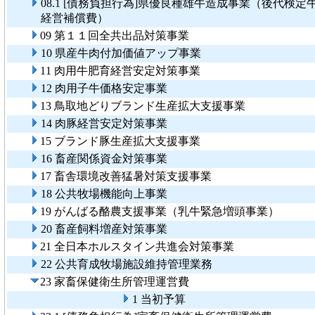
08.1 [債務負担行為]県優良種雄牛造成事業（後代検定
経営補償費）
09 第１１回全共出品対策事業
10 県産牛肉付加価値アップ事業
11 肉用牛肥育経営安定対策事業
12 肉用子牛価格安定事業
13 鳥取地どりブランド生産拡大支援事業
14 肉豚経営安定対策事業
15 ブランド豚生産拡大支援事業
16 畜産関係資金対策事業
17 畜舎環境改善猛暑対策支援事業
18 公共牧場機能向上事業
19 がんばる酪農支援事業（乳牛緊急増頭事業）
20 畜産飼料増産対策事業
21 全日本ホルスタイン共進会対策事業
22 公共育成牧場施設維持管理業務
23 家畜保健衛生所管理運営費
1 当初予算