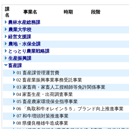
課
事業名
時期
段階
名
農林水産総務課
農業大学校
経営支援課
農地・水保全課
とっとり農業戦略課
生産振興課
畜産課
01 畜産課管理運営費
02 畜産業振興事業事務受託事業
03 家畜商・家畜人工授精師等免許関係事業
04 家畜生産・出荷調査事業
05 畜産農家環境保全指導事業
06 「鳥取和牛オレイン５５」ブランド向上推進事業
07 和牛増頭対策推進事業
08 県優良種雄牛造成事業