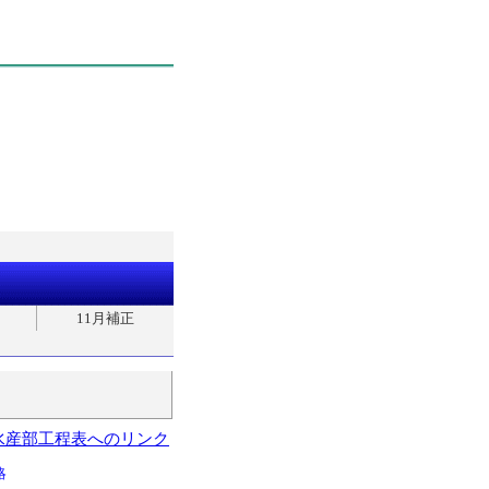
11月補正
水産部工程表へのリンク
略