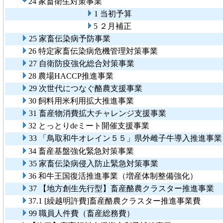
24 家畜衛生対策事業
1 当初予算
5 ２月補正
25 家畜伝染病予防事業
26 特定家畜伝染病危機管理対策事業
27 自衛防疫強化総合対策事業
28 農場HACCP推進事業
29 次世代につなぐ酪農支援事業
30 飼料用米利用拡大推進事業
31 畜産物消費拡大チャレンジ支援事業
32 とっとりdeミート開催支援事業
33 「鳥取和牛オレイン５５」県外雌子牛導入推進事業
34 畜産基盤強化緊急対策事業
35 家畜伝染病侵入防止緊急対策事業
36 和牛王国復活推進事業（増産体制整備強化）
37 【地方創生先行型】畜産酪農クラスター推進事業
37.1 [繰越明許費]畜産酪農クラスター推進事業費
99 職員人件費（畜産総務費）