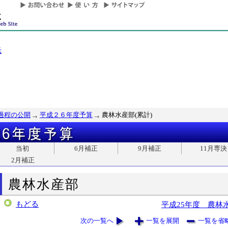
光
過程の公開
平成２６年度予算
農林水産部(累計)
当初
6月補正
9月補正
11月専決
2月補正
農林水産部
もどる
平成25年度 農林
次の一覧へ
一覧を展開
一覧を省