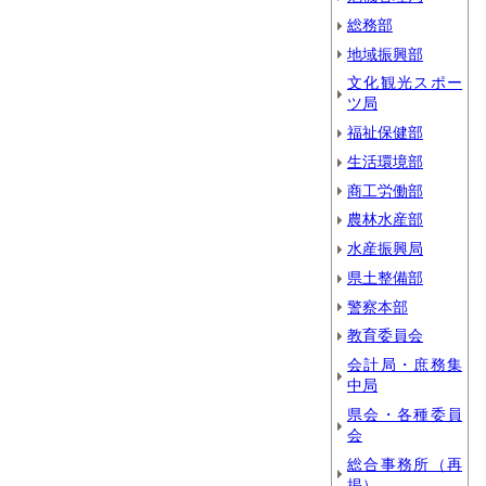
総務部
地域振興部
文化観光スポー
ツ局
福祉保健部
生活環境部
商工労働部
農林水産部
水産振興局
県土整備部
警察本部
教育委員会
会計局・庶務集
中局
県会・各種委員
会
総合事務所（再
掲）