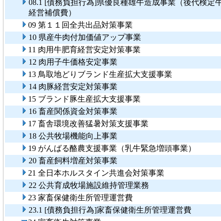
08.1 [債務負担行為]県優良種雄牛造成事業（後代検定
経営補償費）
09 第１１回全共出品対策事業
10 県産牛肉付加価値アップ事業
11 肉用牛肥育経営安定対策事業
12 肉用子牛価格安定事業
13 鳥取地どりブランド生産拡大支援事業
14 肉豚経営安定対策事業
15 ブランド豚生産拡大支援事業
16 畜産関係資金対策事業
17 畜舎環境改善猛暑対策支援事業
18 公共牧場機能向上事業
19 がんばる酪農支援事業（乳牛緊急増頭事業）
20 畜産飼料増産対策事業
21 全日本ホルスタイン共進会対策事業
22 公共育成牧場施設維持管理業務
23 家畜保健衛生所管理運営費
23.1 [債務負担行為]家畜保健衛生所管理運営費