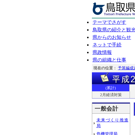
テーマでさがす
鳥取県の紹介と観
県からのお知らせ
ネットで手続
県政情報
県の組織と仕事
現在の位置：
予算編成
(累計)
2月経済対策
一般会計
未来づくり推進
局
危機管理局