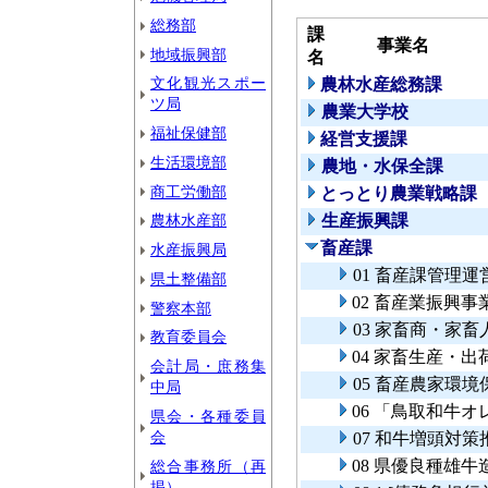
総務部
課
事業名
地域振興部
名
文化観光スポー
農林水産総務課
ツ局
農業大学校
福祉保健部
経営支援課
生活環境部
農地・水保全課
商工労働部
とっとり農業戦略課
農林水産部
生産振興課
畜産課
水産振興局
01 畜産課管理運
県土整備部
02 畜産業振興
警察本部
03 家畜商・家
教育委員会
04 家畜生産・
会計局・庶務集
05 畜産農家環
中局
06 「鳥取和牛
県会・各種委員
会
07 和牛増頭対
08 県優良種雄牛
総合事務所（再
掲）