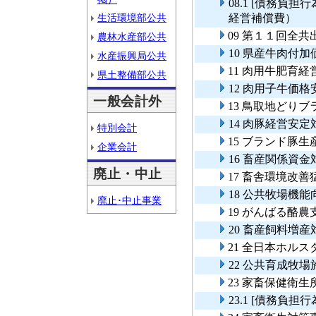
08.1 [債務負
生活環境部公共
経営補償費）
09 第１１回全
農林水産部公共
10 県産牛肉付
水産振興局公共
11 肉用牛肥育
県土整備部公共
12 肉用子牛価
一般会計外
13 鳥取地どり
14 肉豚経営安
特別会計
15 ブランド豚
企業会計
16 畜産関係資
廃止・中止
17 畜舎環境改
18 公共牧場機
廃止･中止事業
19 がんばる酪
20 畜産飼料増
21 全日本ホル
22 公共育成牧
23 家畜保健衛
23.1 [債務負