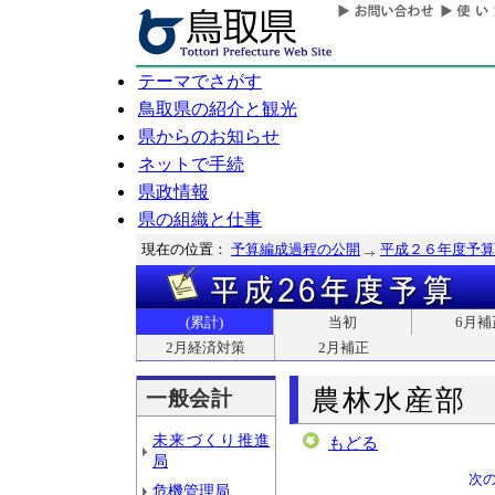
テーマでさがす
鳥取県の紹介と観光
県からのお知らせ
ネットで手続
県政情報
県の組織と仕事
現在の位置：
予算編成過程の公開
平成２６年度予算
(累計)
当初
6月補
2月経済対策
2月補正
農林水産部
一般会計
未来づくり推進
もどる
局
次
危機管理局