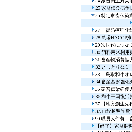
24 家畜衛生対策
25 家畜伝染病予
26 特定家畜伝
27 自衛防疫強
28 農場HACCP
29 次世代につ
30 飼料用米利
31 畜産物消費
32 とっとりde
33 「鳥取和牛
34 畜産基盤強
35 家畜伝染病
36 和牛王国復
37 【地方創生
37.1 [繰越明
99 職員人件費
【終了】家畜飼