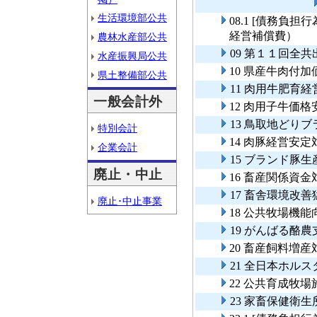
生活環境部公共
08.1 [債務負
経営補償費）
農林水産部公共
09 第１１回全
水産振興局公共
10 県産牛肉付
県土整備部公共
11 肉用牛肥育
一般会計外
12 肉用子牛価
13 鳥取地どり
特別会計
14 肉豚経営安
企業会計
15 ブランド豚
廃止・中止
16 畜産関係資
17 畜舎環境改
廃止･中止事業
18 公共牧場機
19 がんばる酪
20 畜産飼料増
21 全日本ホル
22 公共育成牧
23 家畜保健衛