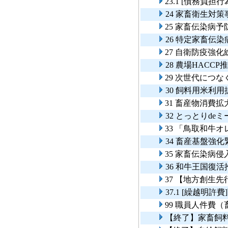
23.1 [債務負
24 家畜衛生対策
25 家畜伝染病予
26 特定家畜伝
27 自衛防疫強
28 農場HACCP
29 次世代につ
30 飼料用米利
31 畜産物消費
32 とっとりde
33 「鳥取和牛
34 畜産基盤強
35 家畜伝染病
36 和牛王国復
37 【地方創生
37.1 [繰越明
99 職員人件費
【終了】家畜飼