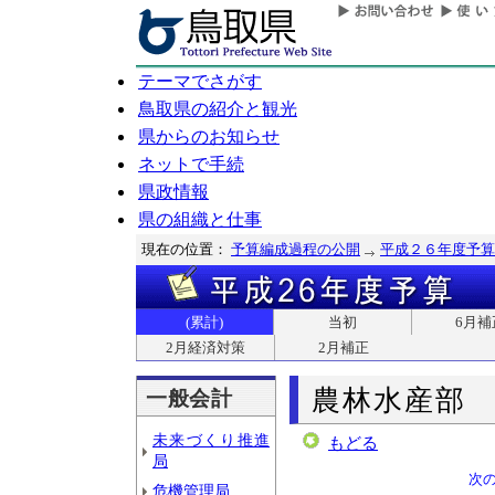
テーマでさがす
鳥取県の紹介と観光
県からのお知らせ
ネットで手続
県政情報
県の組織と仕事
現在の位置：
予算編成過程の公開
平成２６年度予算
(累計)
当初
6月補
2月経済対策
2月補正
農林水産部
一般会計
未来づくり推進
もどる
局
次
危機管理局