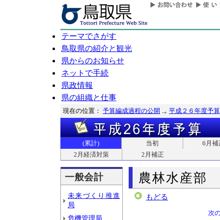
テーマでさがす
鳥取県の紹介と観光
県からのお知らせ
ネットで手続
県政情報
県の組織と仕事
現在の位置：
予算編成過程の公開
平成２６年度予算
(累計)
当初
6月補
2月経済対策
2月補正
農林水産部
一般会計
未来づくり推進
もどる
局
次
危機管理局