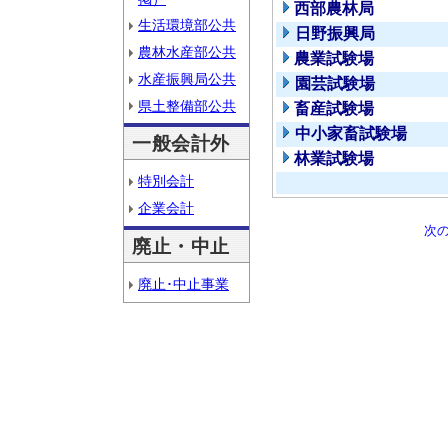
西部農林局
生活環境部公共
日野振興局
農林水産部公共
農業試験場
水産振興局公共
園芸試験場
県土整備部公共
畜産試験場
中小家畜試験場
一般会計外
林業試験場
特別会計
企業会計
次
廃止・中止
廃止･中止事業