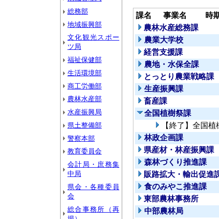
総務部
課名
事業名
時
地域振興部
農林水産総務課
文化観光スポー
農業大学校
ツ局
経営支援課
福祉保健部
農地・水保全課
生活環境部
とっとり農業戦略課
商工労働部
生産振興課
農林水産部
畜産課
水産振興局
全国植樹祭課
県土整備部
【終了】全国植
林政企画課
警察本部
県産材・林産振興課
教育委員会
森林づくり推進課
会計局・庶務集
中局
販路拡大・輸出促進
食のみやこ推進課
県会・各種委員
会
東部農林事務所
総合事務所（再
中部農林局
掲）