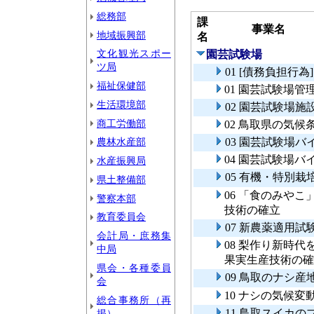
総務部
課
事業名
地域振興部
名
文化観光スポー
園芸試験場
ツ局
01 [債務負担
福祉保健部
01 園芸試験場管
生活環境部
02 園芸試験場施
商工労働部
02 鳥取県の気
農林水産部
03 園芸試験場
04 園芸試験場
水産振興局
05 有機・特別
県土整備部
06 「食のみや
警察本部
技術の確立
教育委員会
07 新農薬適用試
会計局・庶務集
08 梨作り新時
中局
果実生産技術の確
県会・各種委員
09 鳥取のナシ
会
10 ナシの気候
総合事務所（再
11 鳥取スイカ
掲）