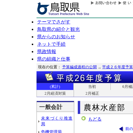
テーマでさがす
鳥取県の紹介と観光
県からのお知らせ
ネットで手続
県政情報
県の組織と仕事
現在の位置：
予算編成過程の公開
平成２６年度予算
(累計)
当初
6月補
2月経済対策
2月補正
農林水産部
一般会計
未来づくり推進
もどる
局
前の
危機管理局