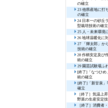
の確立
23 他県産地に
の確立
24 日本一の砂
型栽培技術の確立
25 人・未来環
26 地球温暖化
27 「輝太郎」
技術の確立
28 作柄安定及
術の確立
29 園芸試験場
[終了]「なつひ
術の確立
[終了]「新甘泉
確立
［終了］気温上昇
野菜の生産安定技
［終了］消費者