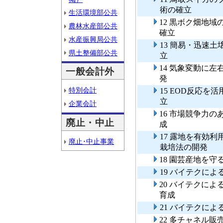
術の確立
生活環境部公共
12 黒ボク畑地
農林水産部公共
確立
水産振興局公共
13 簡易・迅速
県土整備部公共
立
14 気象変動に
一般会計外
発
特別会計
15 EOD反応
立
企業会計
16 市場競争力
廃止・中止
成
17 露地を有効
廃止･中止事業
栽培法の開発
18 園芸産地を
19 バイテクに
20 バイテクに
育成
21 バイテクに
22 多チャネル販