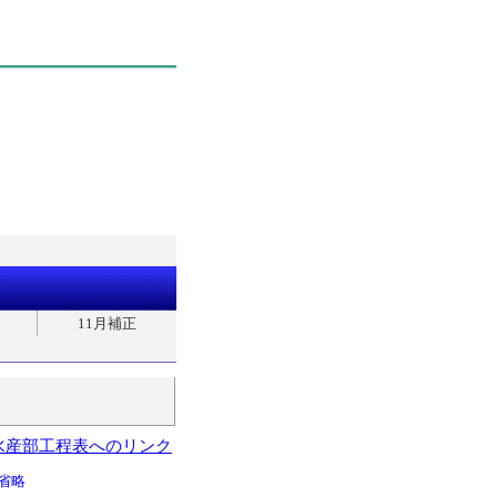
11月補正
水産部工程表へのリンク
省略