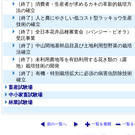
［終了］消費者・生産者が求めるカキの革新的栽培方
法の確立
［終了］人と農にやさしい低コスト型ラッキョウ生産
技術の確立
［終了］全日本花卉品種審査会（パンジー・ビオラ）
受託事業
［終了］中山間地基幹品目及び土地利用型野菜の栽培
法確立
［終了］未利用農地等を有効利用する花き類の（露
地）栽培技術の開発
［終了］有機・特別栽培拡大に必須の病害虫防除技術
確立
畜産試験場
中小家畜試験場
林業試験場
前の一覧へ
一覧を展開
一覧を