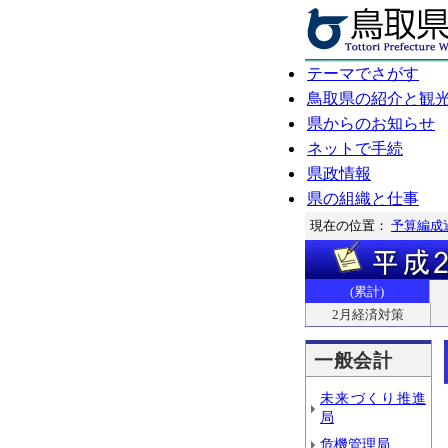
テーマでさがす
鳥取県の紹介と観
県からのお知らせ
ネットで手続
県政情報
県の組織と仕事
現在の位置：
予算編成
(累計)
2月経済対策
一般会計
未来づくり推進
局
危機管理局