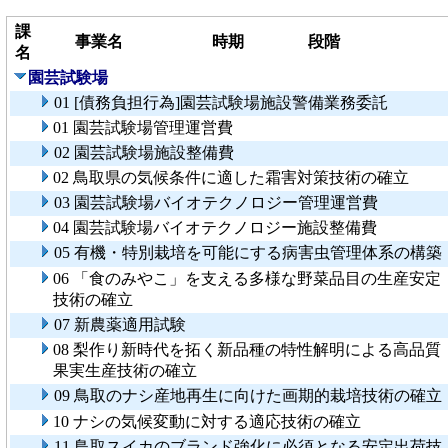
課
事業名
時期
段階
名
園芸試験場
01 [債務負担行為]園芸試験場施設警備業務委託
01 園芸試験場管理運営費
02 園芸試験場施設整備費
02 鳥取県の気候条件に適した霜害対策技術の確立
03 園芸試験場バイオテクノロジー管理運営費
04 園芸試験場バイオテクノロジー施設整備費
05 有機・特別栽培を可能にする病害虫管理体系の構築
06 「食のみやこ」を支える多様な野菜品目の生産安定
技術の確立
07 新農薬適用試験
08 梨作り新時代を拓く新品種の特性解明による高品質
果実生産技術の確立
09 鳥取のナシ産地再生に向けた画期的栽培技術の確立
10 ナシの気候変動に対する適応技術の確立
11 鳥取スイカのブランド強化に必須となる安定出荷技