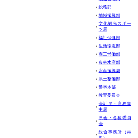
総務部
地域振興部
文化観光スポー
ツ局
福祉保健部
生活環境部
商工労働部
農林水産部
水産振興局
県土整備部
警察本部
教育委員会
会計局・庶務集
中局
県会・各種委員
会
総合事務所（再
掲）