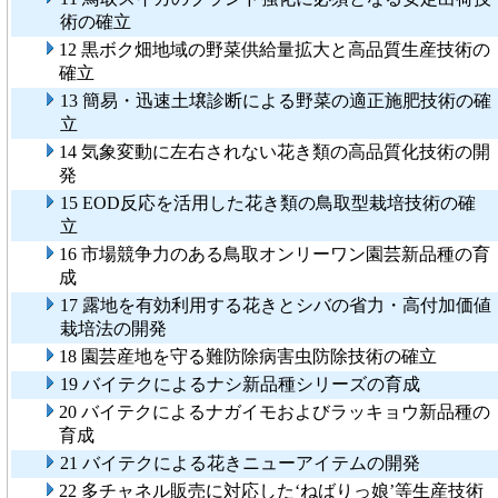
術の確立
12 黒ボク畑地域の野菜供給量拡大と高品質生産技術の
確立
13 簡易・迅速土壌診断による野菜の適正施肥技術の確
立
14 気象変動に左右されない花き類の高品質化技術の開
発
15 EOD反応を活用した花き類の鳥取型栽培技術の確
立
16 市場競争力のある鳥取オンリーワン園芸新品種の育
成
17 露地を有効利用する花きとシバの省力・高付加価値
栽培法の開発
18 園芸産地を守る難防除病害虫防除技術の確立
19 バイテクによるナシ新品種シリーズの育成
20 バイテクによるナガイモおよびラッキョウ新品種の
育成
21 バイテクによる花きニューアイテムの開発
22 多チャネル販売に対応した‘ねばりっ娘’等生産技術