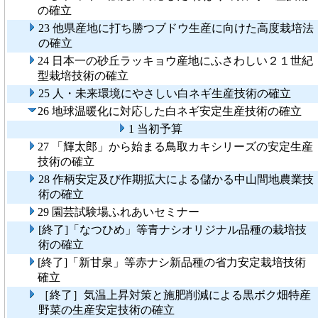
の確立
23 他県産地に打ち勝つブドウ生産に向けた高度栽培法
の確立
24 日本一の砂丘ラッキョウ産地にふさわしい２１世紀
型栽培技術の確立
25 人・未来環境にやさしい白ネギ生産技術の確立
26 地球温暖化に対応した白ネギ安定生産技術の確立
1 当初予算
27 「輝太郎」から始まる鳥取カキシリーズの安定生産
技術の確立
28 作柄安定及び作期拡大による儲かる中山間地農業技
術の確立
29 園芸試験場ふれあいセミナー
[終了]「なつひめ」等青ナシオリジナル品種の栽培技
術の確立
[終了]「新甘泉」等赤ナシ新品種の省力安定栽培技術
確立
［終了］気温上昇対策と施肥削減による黒ボク畑特産
野菜の生産安定技術の確立