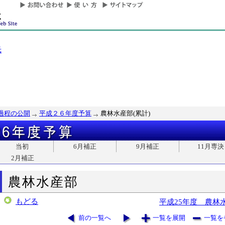
光
過程の公開
平成２６年度予算
農林水産部(累計)
当初
6月補正
9月補正
11月専決
2月補正
農林水産部
もどる
平成25年度 農林
前の一覧へ
一覧を展開
一覧を