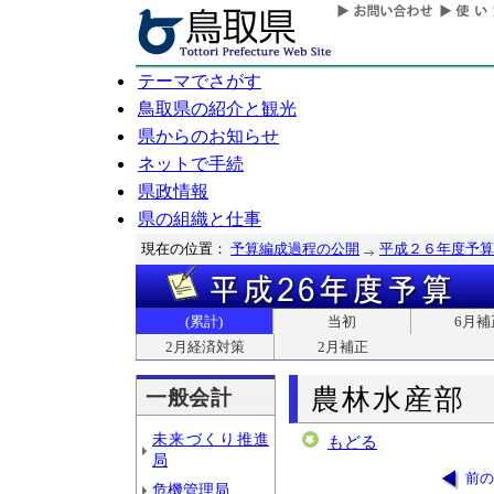
テーマでさがす
鳥取県の紹介と観光
県からのお知らせ
ネットで手続
県政情報
県の組織と仕事
現在の位置：
予算編成過程の公開
平成２６年度予算
(累計)
当初
6月補
2月経済対策
2月補正
農林水産部
一般会計
未来づくり推進
もどる
局
前の
危機管理局