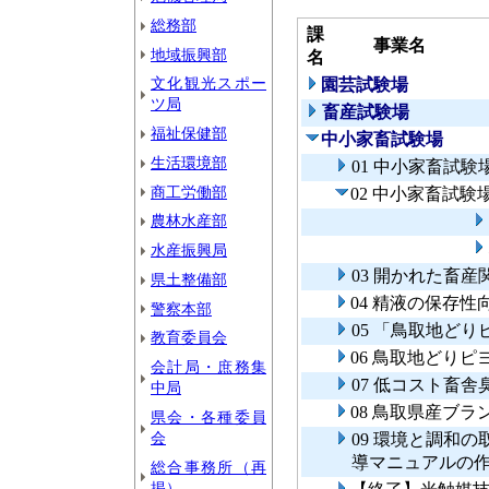
総務部
課
事業名
地域振興部
名
文化観光スポー
園芸試験場
ツ局
畜産試験場
福祉保健部
中小家畜試験場
生活環境部
01 中小家畜試
商工労働部
02 中小家畜試
農林水産部
水産振興局
03 開かれた畜
県土整備部
04 精液の保存性
警察本部
05 「鳥取地ど
教育委員会
06 鳥取地どり
会計局・庶務集
07 低コスト畜
中局
08 鳥取県産ブ
県会・各種委員
会
09 環境と調和
導マニュアルの
総合事務所（再
掲）