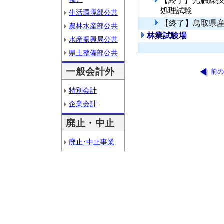
【終了】光触媒
処理試験
生活環境部公共
【終了】鳥取県
農林水産部公共
林業試験場
水産振興局公共
県土整備部公共
一般会計外
前の
特別会計
企業会計
廃止・中止
廃止･中止事業