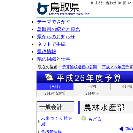
テーマでさがす
鳥取県の紹介と観光
県からのお知らせ
ネットで手続
県政情報
県の組織と仕事
現在の位置：
予算編成過程の公開
平成２６年度予算
(累計)
当初
6月補
2月経済対策
2月補正
農林水産部
一般会計
未来づくり推進
もどる
局
前の
危機管理局