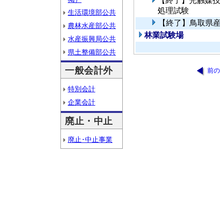
【終了】光触媒
処理試験
生活環境部公共
【終了】鳥取県
農林水産部公共
林業試験場
水産振興局公共
県土整備部公共
一般会計外
前の
特別会計
企業会計
廃止・中止
廃止･中止事業