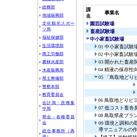
総務部
課
事業名
地域振興部
名
文化観光スポー
園芸試験場
ツ局
畜産試験場
福祉保健部
中小家畜試験場
生活環境部
01 中小家畜試
商工労働部
02 中小家畜試
農林水産部
03 開かれた畜
04 精液の保存性
水産振興局
05 「鳥取地ど
県土整備部
警察本部
教育委員会
06 鳥取地どり
会計局・庶務集
07 低コスト畜
中局
08 鳥取県産ブ
県会・各種委員
会
09 環境と調和
導マニュアルの
総合事務所（再
掲）