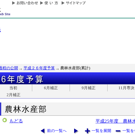
光
過程の公開
平成２６年度予算
農林水産部(累計)
当初
6月補正
9月補正
11月専決
2月補正
農林水産部
もどる
平成25年度 農林
前の一覧へ
一覧を展開
一覧を