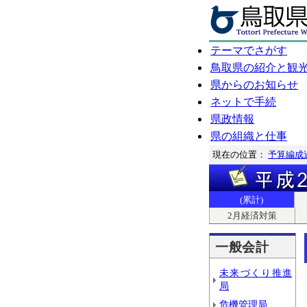
テーマでさがす
鳥取県の紹介と観
県からのお知らせ
ネットで手続
県政情報
県の組織と仕事
現在の位置：
予算編成
(累計)
2月経済対策
一般会計
未来づくり推進
局
危機管理局