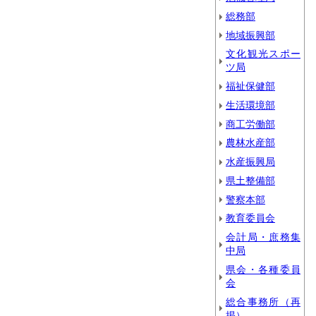
総務部
地域振興部
文化観光スポー
ツ局
福祉保健部
生活環境部
商工労働部
農林水産部
水産振興局
県土整備部
警察本部
教育委員会
会計局・庶務集
中局
県会・各種委員
会
総合事務所（再
掲）