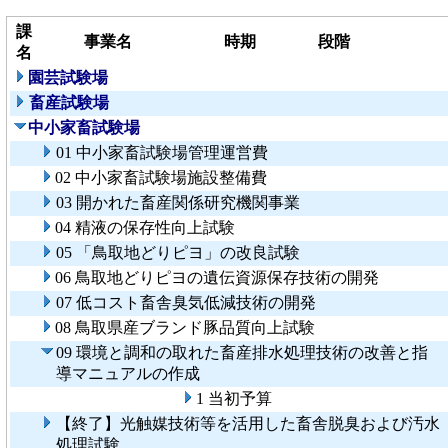
課
事業名
時期
段階
名
園芸試験場
畜産試験場
中小家畜試験場
01 中小家畜試験場管理運営費
02 中小家畜試験場施設整備費
03 開かれた畜産関係研究機関事業
04 精液の保存性向上試験
05 「鳥取地どりピヨ」の改良試験
06 鳥取地どりピヨの遺伝資源保存技術の開発
07 低コスト畜舎臭気低減技術の開発
08 鳥取県産ブランド豚品質向上試験
09 環境と調和の取れた畜産排水処理技術の改善と指
導マニュアルの作成
1 当初予算
【終了】光触媒技術等を活用した畜舎脱臭および汚水
処理試験