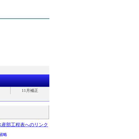
11月補正
水産部工程表へのリンク
省略