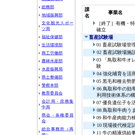
総務部
課
事業名
地域振興部
名
文化観光スポー
［終了］有機・特
ツ局
確立
福祉保健部
畜産試験場
01 畜産試験場管
生活環境部
02 畜産試験場施
商工労働部
03 「鳥取和牛
農林水産部
験
水産振興局
04 強化哺育を
県土整備部
05 黒毛和種去
警察本部
06 鳥取和牛の
教育委員会
利用技術体系の
会計局・庶務集
07 優良遺伝子
中局
08 鳥取和牛肉
県会・各種委員
09 和牛産肉能
会
10 現場後代検定
総合事務所（再
11 牛の精液供給
掲）