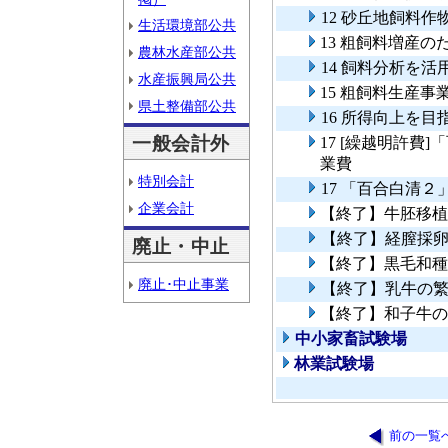
12 砂丘地飼料
生活環境部公共
13 粗飼料増産
農林水産部公共
14 飼料分析を
水産振興局公共
15 粗飼料生産事
県土整備部公共
16 所得向上を
一般会計外
17 [繰越明許費
業費
特別会計
17 「百合白清
企業会計
【終了】牛胚移植
【終了】経膣採
廃止・中止
【終了】黒毛和種
廃止･中止事業
【終了】乳牛の
【終了】和子牛の
中小家畜試験場
林業試験場
前の一覧