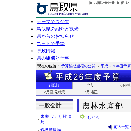
テーマでさがす
鳥取県の紹介と観光
県からのお知らせ
ネットで手続
県政情報
県の組織と仕事
現在の位置：
予算編成過程の公開
平成２６年度予算
(累計)
当初
6月補
2月経済対策
2月補正
農林水産部
一般会計
未来づくり推進
もどる
局
前の一覧
危機管理局