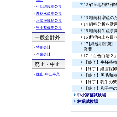
12 砂丘地飼料
生活環境部公共
農林水産部公共
13 粗飼料増産
水産振興局公共
14 飼料分析を
県土整備部公共
15 粗飼料生産事
一般会計外
16 所得向上を
17 [繰越明許
特別会計
業費
企業会計
17 「百合白清
【終了】牛胚移
廃止・中止
【終了】経膣採卵
廃止･中止事業
【終了】黒毛和
【終了】乳牛の繁
【終了】和子牛
中小家畜試験場
林業試験場