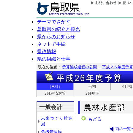
テーマでさがす
鳥取県の紹介と観光
県からのお知らせ
ネットで手続
県政情報
県の組織と仕事
現在の位置：
予算編成過程の公開
平成２６年度予算
(累計)
当初
6月補
2月経済対策
2月補正
農林水産部
一般会計
未来づくり推進
もどる
局
前の一覧
危機管理局