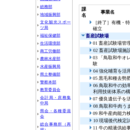
総務部
課
事業名
地域振興部
名
文化観光スポー
［終了］有機・特
ツ局
確立
福祉保健部
畜産試験場
01 畜産試験場管
生活環境部
02 畜産試験場施
商工労働部
03 「鳥取和牛
農林水産部
験
水産振興局
04 強化哺育を
県土整備部
05 黒毛和種去
警察本部
06 鳥取和牛の
教育委員会
利用技術体系の
会計局・庶務集
07 優良遺伝子
中局
08 鳥取和牛肉
県会・各種委員
09 和牛産肉能
会
10 現場後代検定
総合事務所（再
11 牛の精液供給
掲）