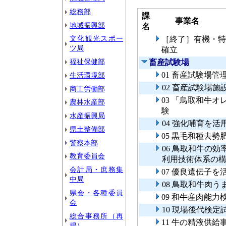
総務部
課
事業名
地域振興部
名
文化観光スポー
［終了］有機・特
ツ局
確立
福祉保健部
畜産試験場
01 畜産試験場管
生活環境部
02 畜産試験場施
商工労働部
03 「鳥取和牛
農林水産部
験
水産振興局
04 強化哺育を
県土整備部
05 黒毛和種去
警察本部
06 鳥取和牛の
教育委員会
利用技術体系の
会計局・庶務集
07 優良遺伝子
中局
08 鳥取和牛肉
県会・各種委員
09 和牛産肉能
会
10 現場後代検定
総合事務所（再
11 牛の精液供給
掲）