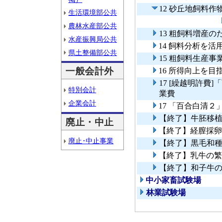
12 砂丘地飼料
生活環境部公共
農林水産部公共
13 粗飼料増産
水産振興局公共
14 飼料分析を
県土整備部公共
15 粗飼料生産事
一般会計外
16 所得向上を
17 [繰越明許
特別会計
業費
企業会計
17 「百合白清
【終了】牛胚移
廃止・中止
【終了】経膣採卵
廃止･中止事業
【終了】黒毛和
【終了】乳牛の繁
【終了】和子牛
中小家畜試験場
林業試験場