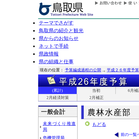
テーマでさがす
鳥取県の紹介と観光
県からのお知らせ
ネットで手続
県政情報
県の組織と仕事
現在の位置：
予算編成過程の公開
平成２６年度予算
(累計)
当初
6月補
2月経済対策
2月補正
農林水産部
一般会計
未来づくり推進
もどる
局
前の一覧
危機管理局