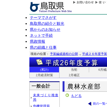
テーマでさがす
鳥取県の紹介と観光
県からのお知らせ
ネットで手続
県政情報
県の組織と仕事
現在の位置：
予算編成過程の公開
平成２６年度予算
(累計)
当初
6月補
2月経済対策
2月補正
農林水産部
一般会計
未来づくり推進
もどる
局
前の一覧
危機管理局