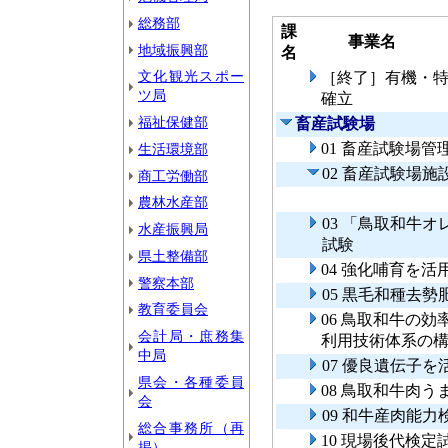
総務部
課
事業名
地域振興部
名
文化観光スポー
［終了］有機・
ツ局
確立
福祉保健部
畜産試験場
01 畜産試験場管
生活環境部
02 畜産試験場施
商工労働部
農林水産部
03 「鳥取和牛
水産振興局
試験
県土整備部
04 強化哺育を
警察本部
05 黒毛和種去
教育委員会
06 鳥取和牛の
会計局・庶務集
利用技術体系の
中局
07 優良遺伝子
県会・各種委員
08 鳥取和牛肉
会
09 和牛産肉能
総合事務所（再
10 現場後代検定
掲）