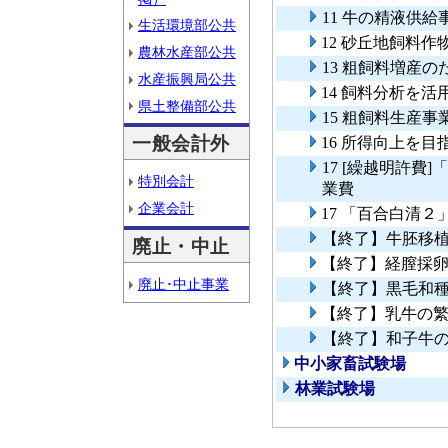
11 牛の精液供給
生活環境部公共
12 砂丘地飼料
農林水産部公共
13 粗飼料増産
水産振興局公共
14 飼料分析を
県土整備部公共
15 粗飼料生産事
一般会計外
16 所得向上を
17 [繰越明許
特別会計
業費
企業会計
17 「百合白清
【終了】牛胚移
廃止・中止
【終了】経膣採
廃止･中止事業
【終了】黒毛和
【終了】乳牛の
【終了】和子牛
中小家畜試験場
林業試験場