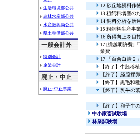
12 砂丘地飼料
生活環境部公共
13 粗飼料増産
農林水産部公共
14 飼料分析を
水産振興局公共
15 粗飼料生産事
県土整備部公共
16 所得向上を
一般会計外
17 [繰越明許費
業費
特別会計
17 「百合白清
企業会計
【終了】牛胚移植
【終了】経膣採
廃止・中止
【終了】黒毛和種
廃止･中止事業
【終了】乳牛の
【終了】和子牛
中小家畜試験場
林業試験場