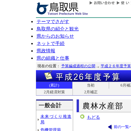
テーマでさがす
鳥取県の紹介と観光
県からのお知らせ
ネットで手続
県政情報
県の組織と仕事
現在の位置：
予算編成過程の公開
平成２６年度予算
(累計)
当初
6月補
2月経済対策
2月補正
農林水産部
一般会計
未来づくり推進
もどる
局
前の一覧
危機管理局