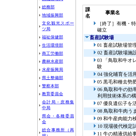
総務部
課
事業名
地域振興部
名
文化観光スポー
［終了］有機・特
ツ局
確立
福祉保健部
畜産試験場
01 畜産試験場管
生活環境部
02 畜産試験場施
商工労働部
03 「鳥取和牛
農林水産部
験
水産振興局
04 強化哺育を
県土整備部
05 黒毛和種去
警察本部
06 鳥取和牛の
教育委員会
利用技術体系の
会計局・庶務集
07 優良遺伝子
中局
08 鳥取和牛肉
県会・各種委員
09 和牛産肉能
会
10 現場後代検定
総合事務所（再
11 牛の精液供給
掲）