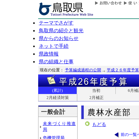
テーマでさがす
鳥取県の紹介と観光
県からのお知らせ
ネットで手続
県政情報
県の組織と仕事
現在の位置：
予算編成過程の公開
平成２６年度予算
(累計)
当初
6月補
2月経済対策
2月補正
農林水産部
一般会計
未来づくり推進
もどる
局
前の一覧
危機管理局