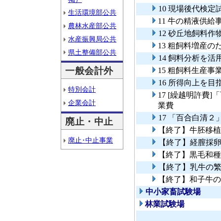
10 現場後代検定
生活環境部公共
11 牛の精液供給
農林水産部公共
12 砂丘地飼料
水産振興局公共
13 粗飼料増産
県土整備部公共
14 飼料分析を
一般会計外
15 粗飼料生産事
16 所得向上を
特別会計
17 [繰越明許費
企業会計
業費
17 「百合白清
廃止・中止
【終了】牛胚移植
廃止･中止事業
【終了】経膣採
【終了】黒毛和種
【終了】乳牛の
【終了】和子牛の
中小家畜試験場
林業試験場