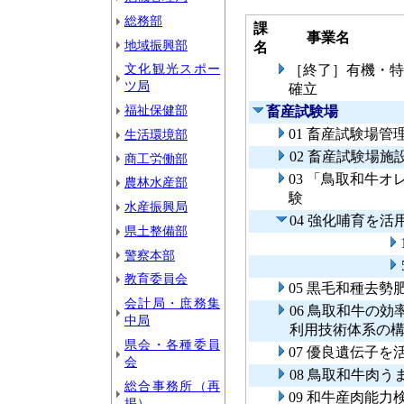
総務部
課
事業名
地域振興部
名
文化観光スポー
［終了］有機・特
ツ局
確立
福祉保健部
畜産試験場
01 畜産試験場管
生活環境部
02 畜産試験場施
商工労働部
03 「鳥取和牛
農林水産部
験
水産振興局
04 強化哺育を
県土整備部
警察本部
教育委員会
05 黒毛和種去
会計局・庶務集
06 鳥取和牛の
中局
利用技術体系の
県会・各種委員
07 優良遺伝子
会
08 鳥取和牛肉
総合事務所（再
09 和牛産肉能
掲）