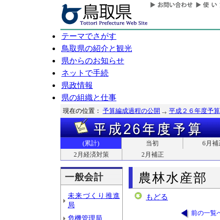
テーマでさがす
鳥取県の紹介と観光
県からのお知らせ
ネットで手続
県政情報
県の組織と仕事
現在の位置：
予算編成過程の公開
平成２６年度予算
(累計)
当初
6月補
2月経済対策
2月補正
農林水産部
一般会計
未来づくり推進
もどる
局
前の一覧
危機管理局