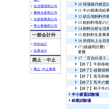
10 現場後代検定
生活環境部公共
11 牛の精液供給
農林水産部公共
12 砂丘地飼料
水産振興局公共
13 粗飼料増産
県土整備部公共
14 飼料分析を
一般会計外
15 粗飼料生産事
16 所得向上を
特別会計
17 [繰越明許費
企業会計
業費
17 「百合白清
廃止・中止
【終了】牛胚移植
廃止･中止事業
【終了】経膣採
【終了】黒毛和種
【終了】乳牛の
【終了】和子牛の
中小家畜試験場
林業試験場