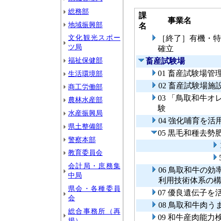
総務部
課
事業名
地域振興部
名
文化観光スポー
［終了］有機・特
ツ局
確立
福祉保健部
畜産試験場
01 畜産試験場管
生活環境部
02 畜産試験場施
商工労働部
03 「鳥取和牛
農林水産部
験
水産振興局
04 強化哺育を
県土整備部
05 黒毛和種去
警察本部
教育委員会
会計局・庶務集
06 鳥取和牛の
中局
利用技術体系の
県会・各種委員
07 優良遺伝子
会
08 鳥取和牛肉
総合事務所（再
09 和牛産肉能
掲）