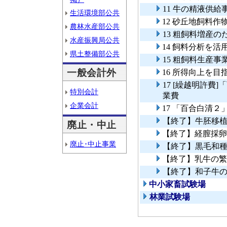
11 牛の精液供給
生活環境部公共
12 砂丘地飼料
農林水産部公共
13 粗飼料増産
水産振興局公共
14 飼料分析を
県土整備部公共
15 粗飼料生産事
一般会計外
16 所得向上を
17 [繰越明許
特別会計
業費
企業会計
17 「百合白清
【終了】牛胚移
廃止・中止
【終了】経膣採卵
廃止･中止事業
【終了】黒毛和
【終了】乳牛の繁
【終了】和子牛
中小家畜試験場
林業試験場