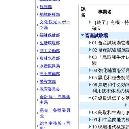
総務部
課
事業名
地域振興部
名
文化観光スポー
［終了］有機・特
ツ局
確立
福祉保健部
畜産試験場
01 畜産試験場管
生活環境部
02 畜産試験場施
商工労働部
03 「鳥取和牛
農林水産部
験
水産振興局
04 強化哺育を
県土整備部
05 黒毛和種去
警察本部
06 鳥取和牛の
教育委員会
利用技術体系の
会計局・庶務集
07 優良遺伝子
中局
県会・各種委員
08 鳥取和牛肉う
会
09 和牛産肉能
総合事務所（再
10 現場後代検定
掲）