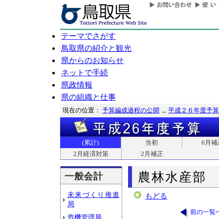
テーマでさがす
鳥取県の紹介と観光
県からのお知らせ
ネットで手続
県政情報
県の組織と仕事
現在の位置：
予算編成過程の公開
平成２６年度予算
(累計)
当初
6月補
2月経済対策
2月補正
農林水産部
一般会計
未来づくり推進
もどる
局
前の一覧
危機管理局