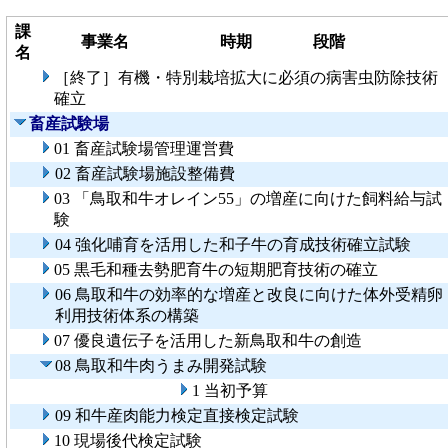
課
事業名
時期
段階
名
［終了］有機・特別栽培拡大に必須の病害虫防除技術
確立
畜産試験場
01 畜産試験場管理運営費
02 畜産試験場施設整備費
03 「鳥取和牛オレイン55」の増産に向けた飼料給与試
験
04 強化哺育を活用した和子牛の育成技術確立試験
05 黒毛和種去勢肥育牛の短期肥育技術の確立
06 鳥取和牛の効率的な増産と改良に向けた体外受精卵
利用技術体系の構築
07 優良遺伝子を活用した新鳥取和牛の創造
08 鳥取和牛肉うまみ開発試験
1 当初予算
09 和牛産肉能力検定直接検定試験
10 現場後代検定試験