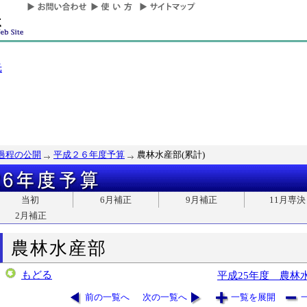
光
過程の公開
平成２６年度予算
農林水産部(累計)
当初
6月補正
9月補正
11月専決
2月補正
農林水産部
もどる
平成25年度 農林
前の一覧へ
次の一覧へ
一覧を展開