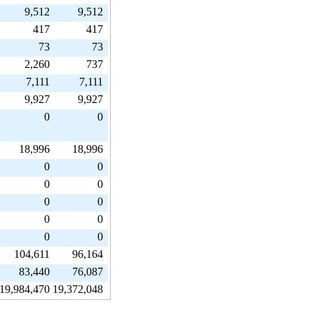
9,512
9,512
417
417
73
73
2,260
737
7,111
7,111
9,927
9,927
0
0
18,996
18,996
0
0
0
0
0
0
0
0
0
0
104,611
96,164
83,440
76,087
19,984,470
19,372,048