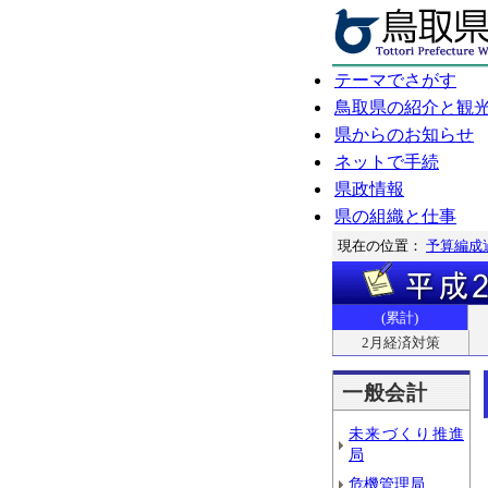
テーマでさがす
鳥取県の紹介と観
県からのお知らせ
ネットで手続
県政情報
県の組織と仕事
現在の位置：
予算編成
(累計)
2月経済対策
一般会計
未来づくり推進
局
危機管理局