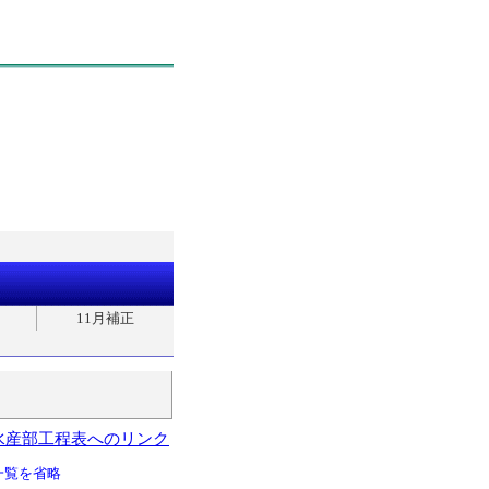
11月補正
水産部工程表へのリンク
一覧を省略