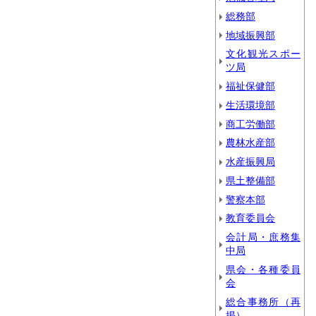
総務部
地域振興部
文化観光スポー
ツ局
福祉保健部
生活環境部
商工労働部
農林水産部
水産振興局
県土整備部
警察本部
教育委員会
会計局・庶務集
中局
県会・各種委員
会
総合事務所（再
掲）