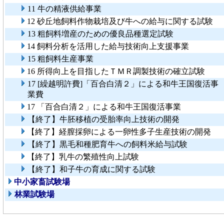
11 牛の精液供給事業
12 砂丘地飼料作物栽培及び牛への給与に関する試験
13 粗飼料増産のための優良品種選定試験
14 飼料分析を活用した給与技術向上支援事業
15 粗飼料生産事業
16 所得向上を目指したＴＭＲ調製技術の確立試験
17 [繰越明許費]「百合白清２」による和牛王国復活事
業費
17 「百合白清２」による和牛王国復活事業
【終了】牛胚移植の受胎率向上技術の開発
【終了】経膣採卵による一卵性多子生産技術の開発
【終了】黒毛和種肥育牛への飼料米給与試験
【終了】乳牛の繁殖性向上試験
【終了】和子牛の育成に関する試験
中小家畜試験場
林業試験場