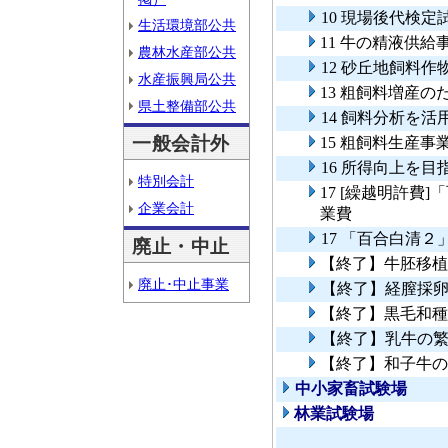
10 現場後代検定
生活環境部公共
11 牛の精液供給
農林水産部公共
12 砂丘地飼料
水産振興局公共
13 粗飼料増産
県土整備部公共
14 飼料分析を
一般会計外
15 粗飼料生産事
16 所得向上を
特別会計
17 [繰越明許費
企業会計
業費
17 「百合白清
廃止・中止
【終了】牛胚移植
廃止･中止事業
【終了】経膣採
【終了】黒毛和種
【終了】乳牛の
【終了】和子牛の
中小家畜試験場
林業試験場