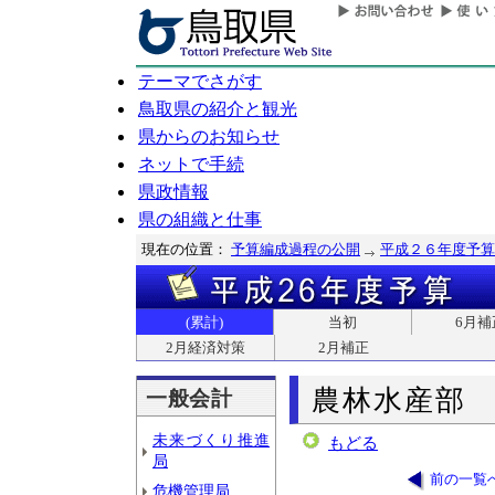
テーマでさがす
鳥取県の紹介と観光
県からのお知らせ
ネットで手続
県政情報
県の組織と仕事
現在の位置：
予算編成過程の公開
平成２６年度予算
(累計)
当初
6月補
2月経済対策
2月補正
農林水産部
一般会計
未来づくり推進
もどる
局
前の一覧
危機管理局