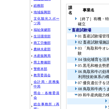
総務部
課
事業名
地域振興部
名
文化観光スポー
［終了］有機・特
ツ局
確立
福祉保健部
畜産試験場
01 畜産試験場管
生活環境部
02 畜産試験場施
商工労働部
03 「鳥取和牛
農林水産部
験
水産振興局
04 強化哺育を
県土整備部
05 黒毛和種去
警察本部
06 鳥取和牛の
教育委員会
利用技術体系の
会計局・庶務集
07 優良遺伝子
中局
08 鳥取和牛肉
県会・各種委員
09 和牛産肉能
会
総合事務所（再
掲）