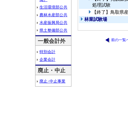
処理試験
生活環境部公共
【終了】鳥取県
農林水産部公共
林業試験場
水産振興局公共
県土整備部公共
前の一覧
一般会計外
特別会計
企業会計
廃止・中止
廃止･中止事業