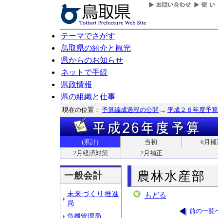
テーマでさがす
鳥取県の紹介と観光
県からのお知らせ
ネットで手続
県政情報
県の組織と仕事
現在の位置：
予算編成過程の公開
平成２６年度予算
(累計)
当初
6月補
2月経済対策
2月補正
農林水産部
一般会計
未来づくり推進
もどる
局
前の一覧
危機管理局