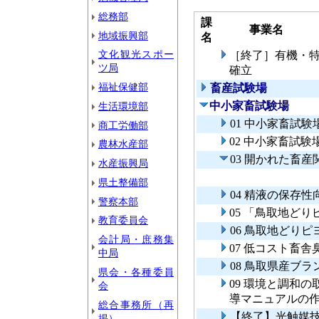
総務部
課
事業名
地域振興部
名
文化観光スポー
［終了］有機・
ツ局
確立
福祉保健部
畜産試験場
中小家畜試験場
生活環境部
01 中小家畜試
商工労働部
02 中小家畜試
農林水産部
03 開かれた畜
水産振興局
県土整備部
04 精液の保存性
警察本部
05 「鳥取地ど
教育委員会
06 鳥取地どり
会計局・庶務集
07 低コスト畜
中局
08 鳥取県産ブ
県会・各種委員
09 環境と調和
会
導マニュアルの
総合事務所（再
【終了】光触媒
掲）