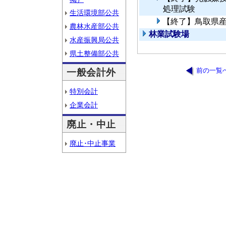
処理試験
生活環境部公共
【終了】鳥取県
農林水産部公共
林業試験場
水産振興局公共
県土整備部公共
前の一覧
一般会計外
特別会計
企業会計
廃止・中止
廃止･中止事業