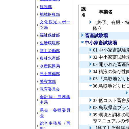
総務部
課
事業名
地域振興部
名
文化観光スポー
［終了］有機・
ツ局
確立
福祉保健部
畜産試験場
中小家畜試験場
生活環境部
01 中小家畜試
商工労働部
02 中小家畜試
農林水産部
03 開かれた畜
水産振興局
04 精液の保存性
県土整備部
05 「鳥取地ど
警察本部
06 鳥取地どり
教育委員会
会計局・庶務集
07 低コスト畜
中局
08 鳥取県産ブ
県会・各種委員
09 環境と調和
会
導マニュアルの
総合事務所（再
【終了】光触媒
掲）