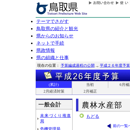
テーマでさがす
鳥取県の紹介と観光
県からのお知らせ
ネットで手続
県政情報
県の組織と仕事
現在の位置：
予算編成過程の公開
平成２６年度予算
(累計)
当初
6月補
2月経済対策
2月補正
農林水産部
一般会計
未来づくり推進
もどる
局
前の一覧
危機管理局