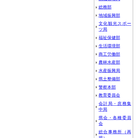
総務部
地域振興部
文化観光スポー
ツ局
福祉保健部
生活環境部
商工労働部
農林水産部
水産振興局
県土整備部
警察本部
教育委員会
会計局・庶務集
中局
県会・各種委員
会
総合事務所（再
掲）