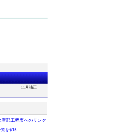
11月補正
水産部工程表へのリンク
一覧を省略