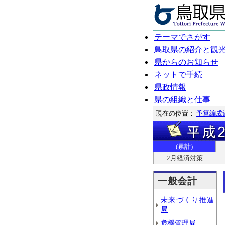
テーマでさがす
鳥取県の紹介と観
県からのお知らせ
ネットで手続
県政情報
県の組織と仕事
現在の位置：
予算編成
(累計)
2月経済対策
一般会計
未来づくり推進
局
危機管理局