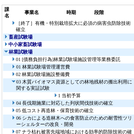
課
事業名
時期
段階
名
［終了］有機・特別栽培拡大に必須の病害虫防除技術
確立
畜産試験場
中小家畜試験場
林業試験場
01 [債務負担行為]林業試験場施設管理等業務委託
01 林業試験場管理運営費
02 林業試験場施設整備費
03 木質バイオマス資源としての林地残材の搬出利用に
関する実証試験
1 当初予算
04 長伐期施業に対応した列状間伐技術の確立
05 低コスト再造林・保育技術の確立
06 シカによる造林木への食害防止のための耐雪性ツリ
ーシェルターの改良・開発
07 ナラ枯れ被害先端地域における効率的防除技術の確