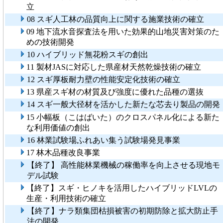
立
08 スギ人工林の品質向上に関する施業技術の確立
09 地下流水音探査法を用いた効果的山地災害対策のた
めの技術開発
10 ハイブリッド無花粉スギの創出
11 製材JASに対応した県産材天然乾燥技術の確立
12 スギ厚板耐力壁の性能安定化技術の確立
13 県産スギ材の材質及び強度に優れた品種の選抜
14 スギ一般大径材を活かした新たな芯去り製品の開発
15 小幅板（こはばいた）のクロスパネル化による新た
な利用価値の創出
16 林業試験場ふれあい集う試験場発見事業
17 林木品種改良事業
【終了】 高性能林業機械の稼働率を向上させる現地モ
デル試験
【終了】スギ・ヒノキを活用したハイブリッドLVLの
生産・利用技術の確立
【終了】ナラ類集団枯損被害の初期防除と拡大防止手
法の開発