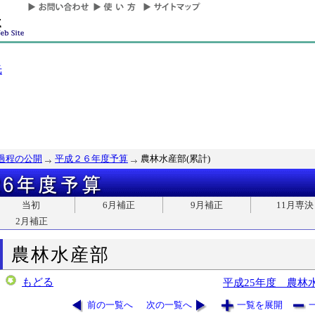
光
過程の公開
平成２６年度予算
農林水産部(累計)
当初
6月補正
9月補正
11月専決
2月補正
農林水産部
もどる
平成25年度 農林
前の一覧へ
次の一覧へ
一覧を展開