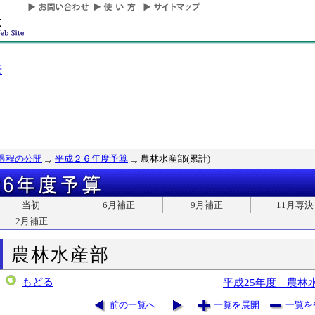
光
過程の公開
平成２６年度予算
農林水産部(累計)
当初
6月補正
9月補正
11月専決
2月補正
農林水産部
もどる
平成25年度 農林
前の一覧へ
一覧を展開
一覧を