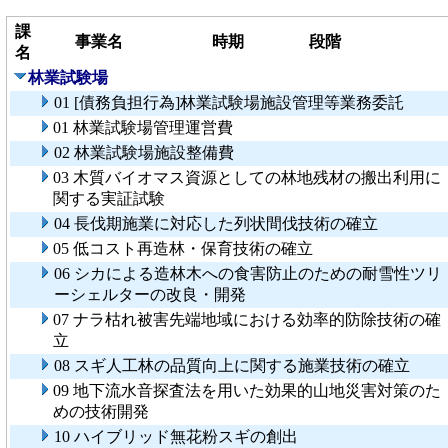
課
事業名
時期
段階
名
林業試験場
01 [債務負担行為]林業試験場施設管理等業務委託
01 林業試験場管理運営費
02 林業試験場施設整備費
03 木質バイオマス資源としての林地残材の搬出利用に
関する実証試験
04 長伐期施業に対応した列状間伐技術の確立
05 低コスト再造林・保育技術の確立
06 シカによる造林木への食害防止のための耐雪性ツリ
ーシェルターの改良・開発
07 ナラ枯れ被害先端地域における効率的防除技術の確
立
08 スギ人工林の品質向上に関する施業技術の確立
09 地下流水音探査法を用いた効果的山地災害対策のた
めの技術開発
10 ハイブリッド無花粉スギの創出