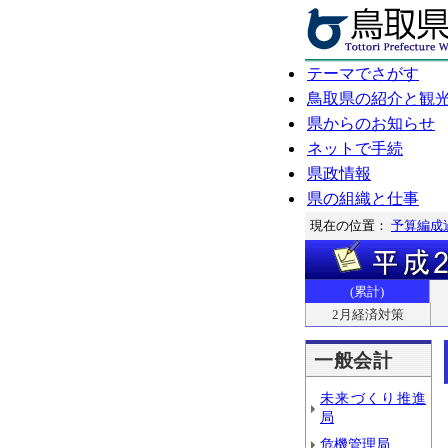
テーマでさがす
鳥取県の紹介と観
県からのお知らせ
ネットで手続
県政情報
県の組織と仕事
現在の位置：
予算編成
(累計)
2月経済対策
一般会計
未来づくり推進
局
危機管理局