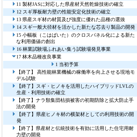
11 製材JASに対応した県産材天然乾燥技術の確立
12 スギ厚板耐力壁の性能安定化技術の確立
13 県産スギ材の材質及び強度に優れた品種の選抜
14 スギ一般大径材を活かした新たな芯去り製品の開発
15 小幅板（こはばいた）のクロスパネル化による新た
な利用価値の創出
16 林業試験場ふれあい集う試験場発見事業
17 林木品種改良事業
1 当初予算
【終了】 高性能林業機械の稼働率を向上させる現地モ
デル試験
【終了】スギ・ヒノキを活用したハイブリッドLVLの
生産・利用技術の確立
【終了】ナラ類集団枯損被害の初期防除と拡大防止手
法の開発
【終了】県産ヒノキ材の横架材としての利用技術の開
発
【終了】県産材と伝統技術を有効に活用した住宅用耐
力壁の開発