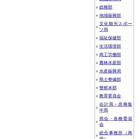
総務部
地域振興部
文化観光スポー
ツ局
福祉保健部
生活環境部
商工労働部
農林水産部
水産振興局
県土整備部
警察本部
教育委員会
会計局・庶務集
中局
県会・各種委員
会
総合事務所（再
掲）