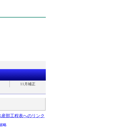
11月補正
水産部工程表へのリンク
省略