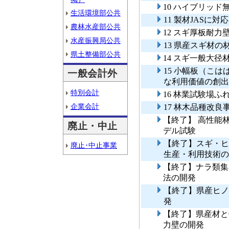
10 ハイブリッ
生活環境部公共
11 製材JASに
農林水産部公共
12 スギ厚板耐
水産振興局公共
13 県産スギ材
県土整備部公共
14 スギ一般大
15 小幅板（こ
一般会計外
な利用価値の創出
特別会計
16 林業試験場
企業会計
17 林木品種改良
【終了】 高性能
廃止・中止
デル試験
【終了】スギ・ヒ
廃止･中止事業
生産・利用技術の
【終了】ナラ類集
法の開発
【終了】県産ヒノ
発
【終了】県産材と
力壁の開発