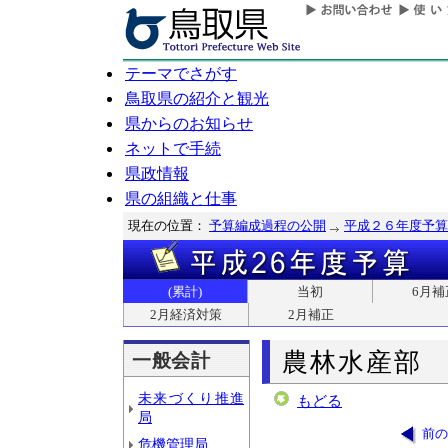
テーマでさがす
鳥取県の紹介と観光
県からのお知らせ
ネットで手続
県政情報
県の組織と仕事
現在の位置：
予算編成過程の公開
平成２６年度予算
(累計)
当初
6月補
2月経済対策
2月補正
農林水産部
一般会計
未来づくり推進
もどる
局
前の
危機管理局