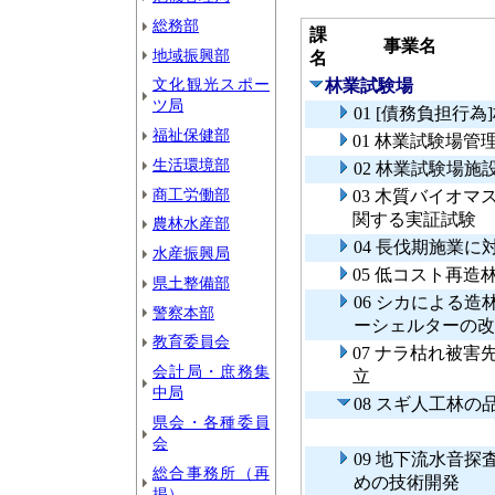
総務部
課
事業名
地域振興部
名
文化観光スポー
林業試験場
ツ局
01 [債務負担行
福祉保健部
01 林業試験場管
生活環境部
02 林業試験場施
商工労働部
03 木質バイオ
関する実証試験
農林水産部
04 長伐期施業
水産振興局
05 低コスト再
県土整備部
06 シカによる
警察本部
ーシェルターの改
教育委員会
07 ナラ枯れ被
会計局・庶務集
立
中局
08 スギ人工林
県会・各種委員
会
09 地下流水音
総合事務所（再
めの技術開発
掲）