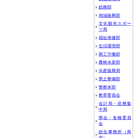
総務部
地域振興部
文化観光スポー
ツ局
福祉保健部
生活環境部
商工労働部
農林水産部
水産振興局
県土整備部
警察本部
教育委員会
会計局・庶務集
中局
県会・各種委員
会
総合事務所（再
掲）