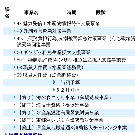
課
事業名
時期
段階
名
48 魅力発信！水産物情報発信支援事業
49 赤潮被害緊急対策事業
49.1 [債務負担行為]赤潮被害緊急対策事業（うち磯場
源緊急回復事業）
50 ギンザケ稚魚生産拡大支援事業
50.1 [繰越明許費]ギンザケ稚魚生産拡大支援事業費
98 職員人件費（水産業総務費）
99 職員人件費（漁業調整費）
1 当初予算
5 ２月補正
【終了】海の森づくり事業（藻場造成事業）
【終了】海技士資格取得促進事業
【終了】水産業燃油高騰緊急対策事業
【終了】東郷湖シジミ不漁緊急対策事業
【廃止】県産魚地域流通&消費拡大チャレンジ事業