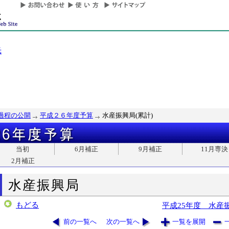
光
過程の公開
平成２６年度予算
水産振興局(累計)
当初
6月補正
9月補正
11月専決
2月補正
水産振興局
もどる
平成25年度 水産
前の一覧へ
次の一覧へ
一覧を展開