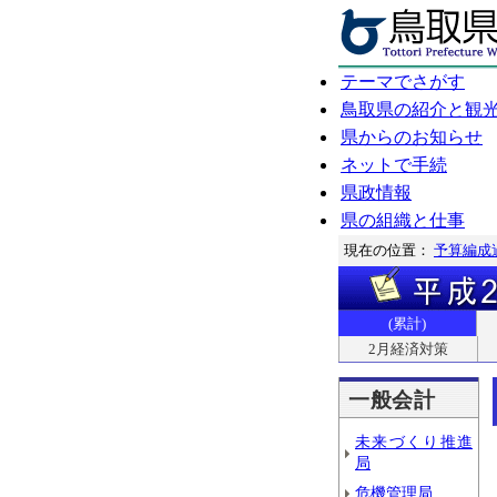
テーマでさがす
鳥取県の紹介と観
県からのお知らせ
ネットで手続
県政情報
県の組織と仕事
現在の位置：
予算編成
(累計)
2月経済対策
一般会計
未来づくり推進
局
危機管理局